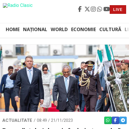
LIVE
HOME
NAȚIONAL
WORLD
ECONOMIE
CULTURĂ
L
ACTUALITATE
08:49 / 21/11/2023
WHATSAPP
FACEBO
TEL