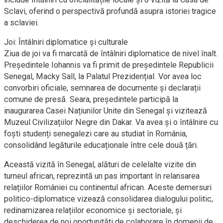
Sclavi, oferind o perspectivă profundă asupra istoriei tragice
a sclaviei.
Joi: Întâlniri diplomatice și culturale
Ziua de joi va fi marcată de întâlniri diplomatice de nivel înalt.
Președintele Iohannis va fi primit de președintele Republicii
Senegal, Macky Sall, la Palatul Prezidențial. Vor avea loc
convorbiri oficiale, semnarea de documente și declarații
comune de presă. Seara, președintele participă la
inaugurarea Casei Națiunilor Unite din Senegal și vizitează
Muzeul Civilizațiilor Negre din Dakar. Va avea și o întâlnire cu
foști studenți senegalezi care au studiat în România,
consolidând legăturile educaționale între cele două țări.
Această vizită în Senegal, alături de celelalte vizite din
turneul african, reprezintă un pas important în relansarea
relațiilor României cu continentul african. Aceste demersuri
politico-diplomatice vizează consolidarea dialogului politic,
redinamizarea relațiilor economice și sectoriale, și
deschiderea de noi oportunități de colaborare în domenii de