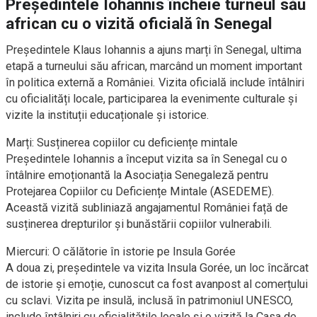
Președintele Iohannis încheie turneul său
african cu o vizită oficială în Senegal
Președintele Klaus Iohannis a ajuns marți în Senegal, ultima
etapă a turneului său african, marcând un moment important
în politica externă a României. Vizita oficială include întâlniri
cu oficialități locale, participarea la evenimente culturale și
vizite la instituții educaționale și istorice.
Marți: Susținerea copiilor cu deficiențe mintale
Președintele Iohannis a început vizita sa în Senegal cu o
întâlnire emoționantă la Asociația Senegaleză pentru
Protejarea Copiilor cu Deficiențe Mintale (ASEDEME).
Această vizită subliniază angajamentul României față de
susținerea drepturilor și bunăstării copiilor vulnerabili.
Miercuri: O călătorie în istorie pe Insula Gorée
A doua zi, președintele va vizita Insula Gorée, un loc încărcat
de istorie și emoție, cunoscut ca fost avanpost al comerțului
cu sclavi. Vizita pe insulă, inclusă în patrimoniul UNESCO,
include întâlniri cu oficialitățile locale și o vizită la Casa de