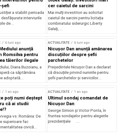
 interviurilor pentru
Sidex Galați: Investitori mari
-șefi
cer caietul de sarcini
stiției a stabilit perioada
Mai mulți investitori au solicitat
i desfășurate interviurile
caietul de sarcini pentru licitația
ile de...
combinatului siderurgic Liberty
Galați,...
E
6 luni ago
ACTUALITATE
6 luni ago
 Mediului anunță
Nicușor Dan anunță amânarea
n Romsilva pentru
discuțiilor despre șefii
 tăierilor ilegale
parchetelor
iului, Diana Buzoianu, a
Președintele Nicușor Dan a declarat
 speră ca săptămâna
că discuțiile privind numirile pentru
fie adoptată...
șefii parchetelor și serviciilor...
E
1 an ago
ACTUALITATE
1 an ago
te poți numi deștept
Ultimul sondaj comandat de
u că ai studii
Nicușor Dan
e!?
George Simion și Victor Ponta, în
fruntea sondajelor pentru alegerile
rvegia vs. România: De
prezidențiale ...
le superioare fac
 mentalitatea civică...