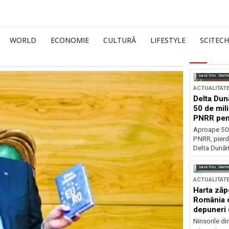
WORLD
ECONOMIE
CULTURĂ
LIFESTYLE
SCITECH
Sursă foto: Shutte
ACTUALITAT
Delta Dun
50 de mil
PNRR pen
esențiale
Aproape 50 
PNRR, pierdu
Delta Dunării
Sursă foto: Shutte
ACTUALITAT
Harta zăp
România c
depuneri 
Ninsorile di