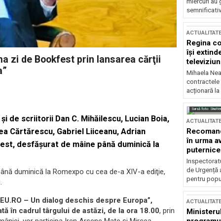
miercuri au 
semnificati
ACTUALITAT
Regina co
își extind
a zi de Bookfest prin lansarea cărţii
televiziun
a”
Mihaela Nea
contractele 
acționară la
Sursă foto: Shutte
i de scriitorii Dan C. Mihăilescu, Lucian Boia,
ACTUALITAT
Recomandă
ea Cărtărescu, Gabriel Liiceanu, Adrian
în urma av
kfest, desfăşurat de mâine până duminică la
puternice
Inspectoratu
de Urgență 
până duminică la Romexpo cu cea de-a XIV-a ediţie,
pentru popula
.
 „EU.RO – Un dialog deschis despre Europa”,
ACTUALITAT
tă în cadrul târgului de astăzi, de la ora 18.00
, prin
Ministerul