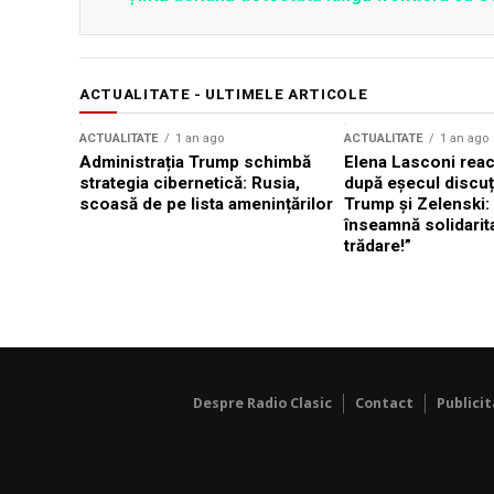
ACTUALITATE - ULTIMELE ARTICOLE
ACTUALITATE
1 an ago
ACTUALITATE
1 an ago
Administrația Trump schimbă
Elena Lasconi rea
strategia cibernetică: Rusia,
după eșecul discuți
scoasă de pe lista amenințărilor
Trump și Zelenski:
înseamnă solidarit
trădare!”
Despre Radio Clasic
Contact
Publici