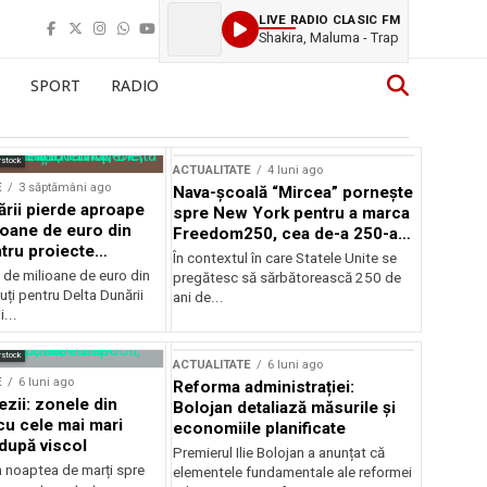
LIVE RADIO CLASIC FM
Shakira, Maluma - Trap
SPORT
RADIO
rstock
ACTUALITATE
4 luni ago
E
3 săptămâni ago
Nava-școală “Mircea” pornește
ării pierde aproape
spre New York pentru a marca
ioane de euro din
Freedom250, cea de-a 250-a
tru proiecte
aniversare a Statelor Unite
În contextul în care Statele Unite se
de milioane de euro din
pregătesc să sărbătorească 250 de
ți pentru Delta Dunării
ani de...
...
rstock
ACTUALITATE
6 luni ago
E
6 luni ago
Reforma administrației:
ezii: zonele din
Bolojan detaliază măsurile și
u cele mai mari
economiile planificate
după viscol
Premierul Ilie Bolojan a anunțat că
n noaptea de marți spre
elementele fundamentale ale reformei