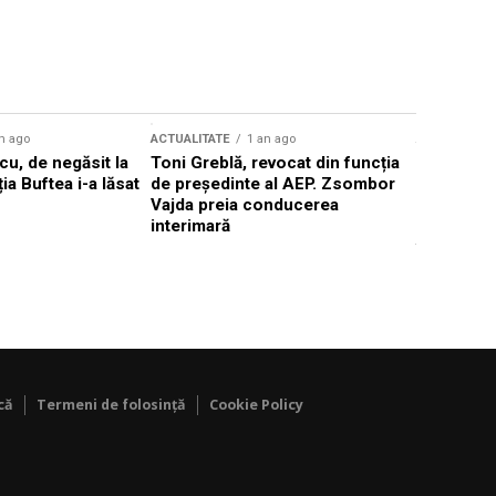
n ago
ACTUALITATE
1 an ago
ACTUALITATE
u, de negăsit la
Toni Greblă, revocat din funcția
Ilie Boloj
ția Buftea i-a lăsat
de președinte al AEP. Zsombor
alegerilor
Vajda preia conducerea
constituți
interimară
concentră
viitoarelo
că
Termeni de folosință
Cookie Policy