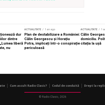
ACTUALITATE
1 an ago
ACTUALITATE
1 a
cționează dur
Plan de destabilizare a României:
Călin Georgesc
ilor dintre
Călin Georgescu și Horațiu
domiciliu. Poli
 „Lumea liberă
Potra, implicați într-o conspirație
citația la ușă
ate, nu
periculoasă
tate
Cum ascult Radio Clasic?
Codul de conduită
Drept la repli
© Radio Clasic, 2026