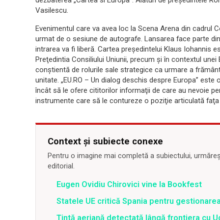
dezbaterea „Cartea si Europa”. Alături de preşedintele Ro
Vasilescu.
Evenimentul care va avea loc la Scena Arena din cadrul C
urmat de o sesiune de autografe. Lansarea face parte dintr-o 
intrarea va fi liberă. Cartea preşedintelui Klaus Iohannis 
Preţedintia Consiliului Uniunii, precum şi în contextul une
conştientă de rolurile sale strategice ca urmare a frământăr
unitate. „EU.RO – Un dialog deschis despre Europa” este o i
încât să le ofere cititorilor informaţii de care au nevoie pe
instrumente care să le contureze o poziţie articulată faţa d
Context și subiecte conexe
Pentru o imagine mai completă a subiectului, urmărește
editorial.
Eugen Ovidiu Chirovici vine la Bookfest
Statele UE critică Spania pentru gestionarea
Țintă aeriană detectată lângă frontiera cu Uc