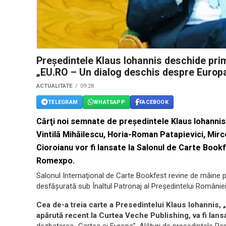
Preşedintele Klaus Iohannis deschide prim
„EU.RO – Un dialog deschis despre Europ
ACTUALITATE
09:28
TELEGRAM
WHATSAPP
FACEBOOK
Cărţi noi semnate de preşedintele Klaus Iohannis ş
Vintilă Mihăilescu, Horia-Roman Patapievici, Mirc
Cioroianu vor fi lansate la Salonul de Carte Boo
Romexpo.
Salonul Internaţional de Carte Bookfest revine de mâine 
desfăşurată sub Înaltul Patronaj al Preşedintelui României
Cea de-a treia carte a Presedintelui Klaus Iohannis,
apărută recent la Curtea Veche Publishing, va fi lansa