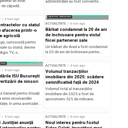
generat un strat
administrației au fost convenite...
v de zăpadă...
Sursă foto: Shutterstock
E
6 luni ago
ACTUALITATE
6 luni ago
ntractelor cu statul
Bărbat condamnat la 20 de ani
e afacerea printr-o
de închisoare pentru violul
e agricolă
fiicei partenerei sale
gu, cunoscută pentru
Un bărbat din Arad a fost condamnat
sale cu statul, devine
la 20 de ani de închisoare pentru...
 Agro TV, o...
rstock
ACTUALITATE
6 luni ago
E
6 luni ago
Volumul tranzacțiilor
rile ISU București
imobiliare din 2025: scădere
ertizării de ninsori
semnificativă față de 2024
Volumul total al tranzacțiilor
l General pentru Situații
imobiliare din 2025 a fost de
a emis recomandări
aproximativ 525 de milioane...
ție, în urma avertizării...
E
6 luni ago
ACTUALITATE
6 luni ago
 Justiției anunță
Noul interes pentru fostul