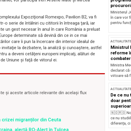
programul
mâniei, vor participa Iren Arsene Mate şi Mircea
procurori
Ministerul Ju
omplexului Expoziţional Romexpo, Pavilion B2, va fi
în care vor f
pentru funcți
serie de întâlniri cu cititorii în întreaga ţară, iar
este un gest necesar în anul în care România a preluat
i Europe determinate să devină din ce in ce mai
ilor care îi pun la încercare din interior idealul de
ACTUALITAT
Ministrul
nvitaţie la dezbatere, la analiză şi cunoaştere, astfel
reforme î
ntru a deveni cetăţeni europeni implicaţi, alături de
combaterea
e Uniune şi faţă de viitorul ei.
Ministra Med
declarat că
viitoare să 
ACTUALITAT
 și aceste articole relevante din același flux
De ce nu 
doar pentr
superioar
🇳🇴🇷🇴 No
ce nu studii
 crizei migranților din Ceuta
diferența, ci
raina, alertă RO-Alert în Tulcea