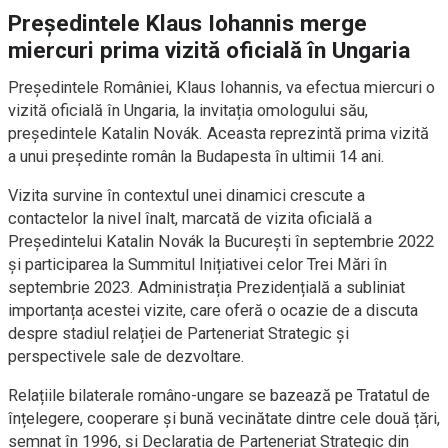
Președintele Klaus Iohannis merge
miercuri prima vizită oficială în Ungaria
Președintele României, Klaus Iohannis, va efectua miercuri o
vizită oficială în Ungaria, la invitația omologului său,
președintele Katalin Novák. Aceasta reprezintă prima vizită
a unui președinte român la Budapesta în ultimii 14 ani.
Vizita survine în contextul unei dinamici crescute a
contactelor la nivel înalt, marcată de vizita oficială a
Președintelui Katalin Novák la București în septembrie 2022
și participarea la Summitul Inițiativei celor Trei Mări în
septembrie 2023. Administrația Prezidențială a subliniat
importanța acestei vizite, care oferă o ocazie de a discuta
despre stadiul relației de Parteneriat Strategic și
perspectivele sale de dezvoltare.
Relațiile bilaterale româno-ungare se bazează pe Tratatul de
înțelegere, cooperare și bună vecinătate dintre cele două țări,
semnat în 1996, și Declarația de Parteneriat Strategic din