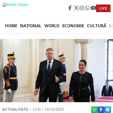
LIVE
HOME
NAȚIONAL
WORLD
ECONOMIE
CULTURĂ
L
ACTUALITATE
12:41 / 10/10/2023
WHATSAPP
FACEBO
TEL