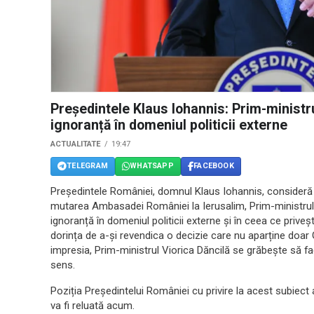
Președintele Klaus Iohannis: Prim-minist
ignoranță în domeniul politicii externe
ACTUALITATE
19:47
TELEGRAM
WHATSAPP
FACEBOOK
Preşedintele României, domnul Klaus Iohannis, consideră că
mutarea Ambasadei României la Ierusalim, Prim-ministrul 
ignoranță în domeniul politicii externe și în ceea ce priveș
dorința de a-și revendica o decizie care nu aparține doa
impresia, Prim-ministrul Viorica Dăncilă se grăbește să fa
sens.
Poziția Președintelui României cu privire la acest subiect 
va fi reluată acum.