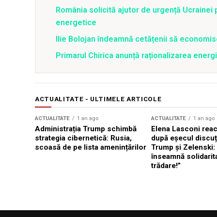
România solicită ajutor de urgență Ucrainei p
energetice
Ilie Bolojan îndeamnă cetățenii să economis
Primarul Chirica anunță raționalizarea energi
ACTUALITATE - ULTIMELE ARTICOLE
ACTUALITATE
1 an ago
ACTUALITATE
1 an ago
Administrația Trump schimbă
Elena Lasconi rea
strategia cibernetică: Rusia,
după eșecul discuți
scoasă de pe lista amenințărilor
Trump și Zelenski:
înseamnă solidarit
trădare!”