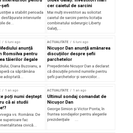
 interviurilor pentru
Sidex Galați: Investitori mari
-șefi
cer caietul de sarcini
stiției a stabilit perioada
Mai mulți investitori au solicitat
i desfășurate interviurile
caietul de sarcini pentru licitația
ile de...
combinatului siderurgic Liberty
Galați,...
E
6 luni ago
ACTUALITATE
6 luni ago
 Mediului anunță
Nicușor Dan anunță amânarea
n Romsilva pentru
discuțiilor despre șefii
 tăierilor ilegale
parchetelor
iului, Diana Buzoianu, a
Președintele Nicușor Dan a declarat
 speră ca săptămâna
că discuțiile privind numirile pentru
fie adoptată...
șefii parchetelor și serviciilor...
E
1 an ago
ACTUALITATE
1 an ago
te poți numi deștept
Ultimul sondaj comandat de
u că ai studii
Nicușor Dan
e!?
George Simion și Victor Ponta, în
fruntea sondajelor pentru alegerile
rvegia vs. România: De
prezidențiale ...
le superioare fac
 mentalitatea civică...