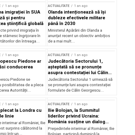
E
1 an ago
ACTUALITATE
1 an ago
a imigrației în SUA
Olanda intenționează să își
ză și pentru
dubleze efectivele militare
a științifică globală
până în 2030
cte privind imigrația în
Ministerul Apărării din Olanda a
e stârnesc îngrijorare în
anunțat recent un obiectiv ambițios
tătorilor din întreaga...
de a mai mult...
E
1 an ago
ACTUALITATE
1 an ago
Popescu Piedone ar
Judecătoria Sectorului 1,
ăsi conducerea
așteptată să se pronunțe
asupra contestației lui Călin
Georgescu privind controlul
pescu Piedone se
Judecătoria Sectorului 1 urmează să
judiciar
 posibilitatea de a pleca
se pronunțe luni asupra contestației
erea Autorității...
formulate de Călin Georgescu...
E
1 an ago
ACTUALITATE
1 an ago
 plecat la Londra cu
Ilie Bolojan, la Summitul
e linie
liderilor privind Ucraina:
România susține un dialog
 interimar al României, Ilie
transatlantic pentru securitate
ost surprins călătorind la
Președintele interimar al României, Ilie
și stabilitate
ic într-un...
Bolojan, participă duminică la