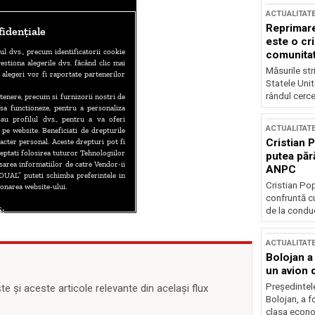
ACTUALITAT
Reprimare
este o cri
comunitate
Măsurile stri
Statele Unit
rândul cerce
ACTUALITAT
Cristian 
putea păr
ANPC
Cristian Po
confruntă cu
de la conduc
ACTUALITAT
Bolojan a
un avion d
Președintele
 și aceste articole relevante din același flux
Bolojan, a f
clasa econom