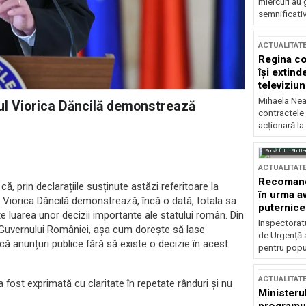
miercuri au 
semnificati
ACTUALITAT
Regina co
își extind
televiziun
Mihaela Nea
rul Viorica Dăncilă demonstrează
contractele 
acționară la
Sursă foto: Shutte
ACTUALITAT
Recomandă
, prin declarațiile susținute astăzi referitoare la
în urma av
Viorica Dăncilă demonstrează, încă o dată, totala sa
puternice
te luarea unor decizii importante ale statului român. Din
Inspectoratu
r Guvernului României, așa cum dorește să lase
de Urgență 
că anunțuri publice fără să existe o decizie în acest
pentru popula
ACTUALITAT
a fost exprimată cu claritate în repetate rânduri și nu
Ministerul