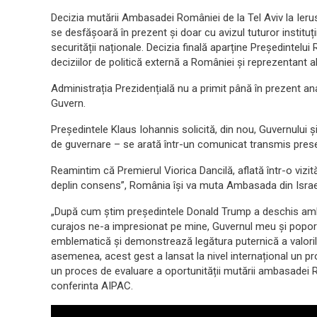
Decizia mutării Ambasadei României de la Tel Aviv la Ieru
se desfășoară în prezent și doar cu avizul tuturor instituțiil
securității naționale. Decizia finală aparține Președintelui R
deciziilor de politică externă a României și reprezentant al 
Administrația Prezidențială nu a primit până în prezent an
Guvern.
Președintele Klaus Iohannis solicită, din nou, Guvernului ș
de guvernare – se arată într-un comunicat transmis prese
Reamintim că Premierul Viorica Dancilă, aflată într-o vizită
deplin consens”, România își va muta Ambasada din Israel 
„După cum știm președintele Donald Trump a deschis amb
curajos ne-a impresionat pe mine, Guvernul meu și pop
emblematică și demonstrează legătura puternică a valorilo
asemenea, acest gest a lansat la nivel internațional un pro
un proces de evaluare a oportunității mutării ambasadei Ro
conferinta AIPAC.