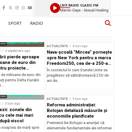
LIVE RADIO CLASIC FM
Marvin Gaye - Sexual Healing
SPORT
RADIO
rstock
ACTUALITATE
4 luni ago
E
3 săptămâni ago
Nava-școală “Mircea” pornește
ării pierde aproape
spre New York pentru a marca
ioane de euro din
Freedom250, cea de-a 250-a
tru proiecte
aniversare a Statelor Unite
În contextul în care Statele Unite se
de milioane de euro din
pregătesc să sărbătorească 250 de
ți pentru Delta Dunării
ani de...
...
rstock
ACTUALITATE
5 luni ago
E
5 luni ago
Reforma administrației:
ezii: zonele din
Bolojan detaliază măsurile și
u cele mai mari
economiile planificate
după viscol
Premierul Ilie Bolojan a anunțat că
n noaptea de marți spre
elementele fundamentale ale reformei