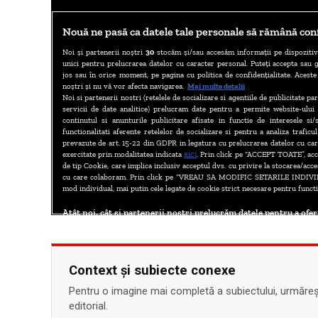
Context și subiecte conexe
Pentru o imagine mai completă a subiectului, urmărește
editorial.