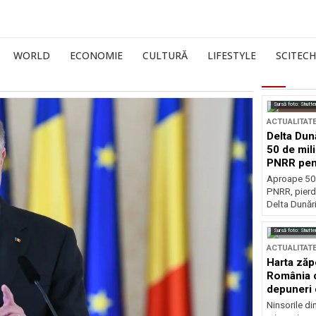
WORLD
ECONOMIE
CULTURĂ
LIFESTYLE
SCITECH
Sursă foto: Shutte
ACTUALITAT
Delta Dun
50 de mil
PNRR pen
esențiale
Aproape 50 
PNRR, pierdu
Delta Dunării
Sursă foto: Shutte
ACTUALITAT
Harta zăp
România c
depuneri 
Ninsorile di