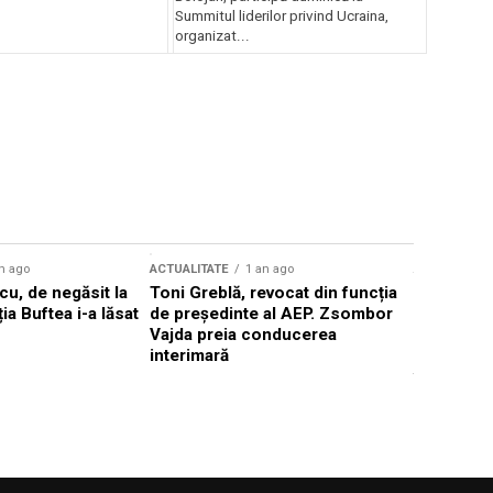
Summitul liderilor privind Ucraina,
organizat...
n ago
ACTUALITATE
1 an ago
ACTUALITATE
u, de negăsit la
Toni Greblă, revocat din funcția
Ilie Boloj
ția Buftea i-a lăsat
de președinte al AEP. Zsombor
alegerilor
Vajda preia conducerea
constituți
interimară
concentră
viitoarelo