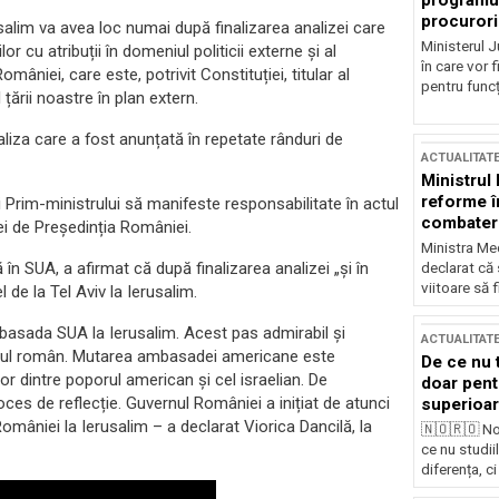
programul
procurori
salim va avea loc numai după finalizarea analizei care
Ministerul Ju
or cu atribuții în domeniul politicii externe și al
în care vor f
omâniei, care este, potrivit Constituției, titular al
pentru funcți
țării noastre în plan extern.
aliza care a fost anunțată în repetate rânduri de
ACTUALITAT
Ministrul
reforme î
i Prim-ministrului să manifeste responsabilitate în actul
combaterea
i de Președinția României.
Ministra Med
 în SUA, a afirmat că după finalizarea analizei „și în
declarat că
viitoare să 
de la Tel Aviv la Ierusalim.
asada SUA la Ierusalim. Acest pas admirabil și
ACTUALITAT
orul român. Mutarea ambasadei americane este
De ce nu 
r dintre poporul american și cel israelian. De
doar pentr
ces de reflecție. Guvernul României a inițiat de atunci
superioar
mâniei la Ierusalim – a declarat Viorica Dancilă, la
🇳🇴🇷🇴 No
ce nu studii
diferența, ci