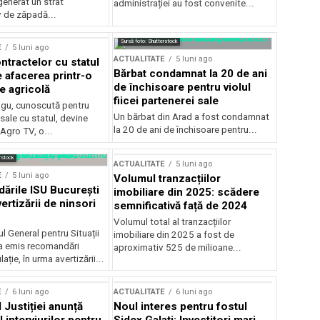
generat un strat
administrației au fost convenite...
v de zăpadă...
Sursă foto: Shutterstock
E
5 luni ago
ACTUALITATE
5 luni ago
ntractelor cu statul
Bărbat condamnat la 20 de ani
e afacerea printr-o
de închisoare pentru violul
e agricolă
fiicei partenerei sale
gu, cunoscută pentru
Un bărbat din Arad a fost condamnat
sale cu statul, devine
la 20 de ani de închisoare pentru...
 Agro TV, o...
rstock
ACTUALITATE
5 luni ago
E
5 luni ago
Volumul tranzacțiilor
rile ISU București
imobiliare din 2025: scădere
ertizării de ninsori
semnificativă față de 2024
Volumul total al tranzacțiilor
l General pentru Situații
imobiliare din 2025 a fost de
a emis recomandări
aproximativ 525 de milioane...
ție, în urma avertizării...
E
6 luni ago
ACTUALITATE
6 luni ago
 Justiției anunță
Noul interes pentru fostul