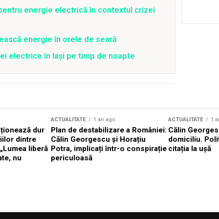
entru energie electrică în contextul crizei
ească energie în orele de seară
ei electrice în Iași pe timp de noapte
ACTUALITATE
1 an ago
ACTUALITATE
1 a
cționează dur
Plan de destabilizare a României:
Călin Georgesc
ilor dintre
Călin Georgescu și Horațiu
domiciliu. Poli
 „Lumea liberă
Potra, implicați într-o conspirație
citația la ușă
ate, nu
periculoasă