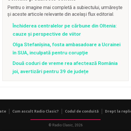
Pentru o imagine mai completă a subiectului, urmărește
și aceste articole relevante din același flux editorial.
Închiderea centralelor pe cărbune din Oltenia:
cauze și perspective de viitor
Olga Stefanîşina, fosta ambasadoare a Ucrainei
în SUA, inculpată pentru corupţie
Două coduri de vreme rea afectează România
joi, avertizări pentru 39 de județe
tate
Cum ascult Radio Clasic?
Codul de conduită
Drept la repli
© Radio Clasic, 2026