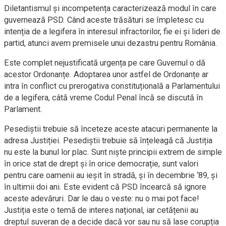
Diletantismul și incompetența caracterizează modul în care
guvernează PSD. Când aceste trăsături se împletesc cu
intenția de a legifera în interesul infractorilor, fie ei și lideri de
partid, atunci avem premisele unui dezastru pentru România.
Este complet nejustificată urgența pe care Guvernul o dă
acestor Ordonanțe. Adoptarea unor astfel de Ordonanțe ar
intra în conflict cu prerogativa constituțională a Parlamentului
de a legifera, câtă vreme Codul Penal încă se discută în
Parlament.
Pesediștii trebuie să înceteze aceste atacuri permanente la
adresa Justiției. Pesediștii trebuie să înțeleagă că Justiția
nu este la bunul lor plac. Sunt niște principii extrem de simple
în orice stat de drept și în orice democrație, sunt valori
pentru care oamenii au ieșit în stradă, și în decembrie ‘89, și
în ultimii doi ani. Este evident că PSD încearcă să ignore
aceste adevăruri. Dar le dau o veste: nu o mai pot face!
Justiția este o temă de interes național, iar cetățenii au
dreptul suveran de a decide dacă vor sau nu să lase corupția