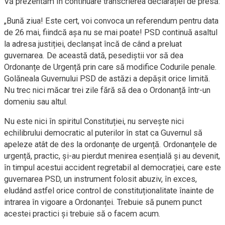
Vă prezentăm în continuare transcrierea declarației de presă:
„Bună ziua! Este cert, voi convoca un referendum pentru data
de 26 mai, fiindcă așa nu se mai poate! PSD continuă asaltul
la adresa justiției, declanșat încă de când a preluat
guvernarea. De această dată, pesediștii vor să dea
Ordonanțe de Urgență prin care să modifice Codurile penale.
Golăneala Guvernului PSD de astăzi a depășit orice limită.
Nu trec nici măcar trei zile fără să dea o Ordonanță într-un
domeniu sau altul.
Nu este nici în spiritul Constituției, nu servește nici
echilibrului democratic al puterilor în stat ca Guvernul să
apeleze atât de des la ordonanțe de urgență. Ordonanțele de
urgență, practic, și-au pierdut menirea esențială și au devenit,
în timpul acestui accident regretabil al democrației, care este
guvernarea PSD, un instrument folosit abuziv, în exces,
eludând astfel orice control de constituționalitate înainte de
intrarea în vigoare a Ordonanței. Trebuie să punem punct
acestei practici și trebuie să o facem acum.