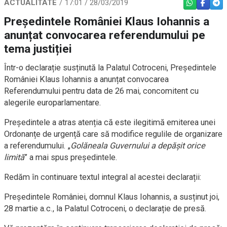
ACTUALITATE
17:01 / 28/03/2019
WHATSAPP
FACEBO
TEL
Președintele României Klaus Iohannis a
anunțat convocarea referendumului pe
tema justiției
Într-o declarație susținută la Palatul Cotroceni, Președintele
României Klaus Iohannis a anunțat convocarea
Referendumului pentru data de 26 mai, concomitent cu
alegerile europarlamentare.
Președintele a atras atenția că este ilegitimă emiterea unei
Ordonanțe de urgență care să modifice regulile de organizare
a referendumului. „
Golăneala Guvernului a depășit orice
limită
” a mai spus președintele.
Redăm în continuare textul integral al acestei declarații:
Președintele României, domnul Klaus Iohannis, a susținut joi,
28 martie a.c., la Palatul Cotroceni, o declarație de presă.