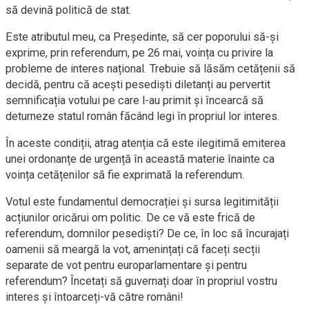
să devină politică de stat.
Este atributul meu, ca Președinte, să cer poporului să-și
exprime, prin referendum, pe 26 mai, voința cu privire la
probleme de interes național. Trebuie să lăsăm cetățenii să
decidă, pentru că acești pesediști diletanți au pervertit
semnificația votului pe care l-au primit și încearcă să
deturneze statul român făcând legi în propriul lor interes.
În aceste condiții, atrag atenția că este ilegitimă emiterea
unei ordonanțe de urgență în această materie înainte ca
voința cetățenilor să fie exprimată la referendum.
Votul este fundamentul democrației și sursa legitimității
acțiunilor oricărui om politic. De ce vă este frică de
referendum, domnilor pesediști? De ce, în loc să încurajați
oamenii să meargă la vot, amenințați că faceți secții
separate de vot pentru europarlamentare și pentru
referendum? Încetați să guvernați doar în propriul vostru
interes și întoarceți-vă către români!