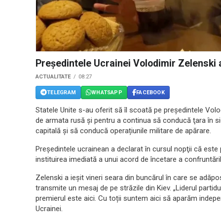
Președintele Ucrainei Volodimir Zelenski 
ACTUALITATE
08:27
TELEGRAM
WHATSAPP
FACEBOOK
Statele Unite s-au oferit să îl scoată pe preşedintele Volo
de armata rusă şi pentru a continua să conducă ţara în si
capitală și să conducă operațiunile militare de apărare.
Președintele ucrainean a declarat în cursul nopţii că este
instituirea imediată a unui acord de încetare a confruntăril
Zelenski a ieșit vineri seara din buncărul în care se adăposte
transmite un mesaj de pe străzile din Kiev. „Liderul partidulu
premierul este aici. Cu toții suntem aici să aparăm indep
Ucrainei.