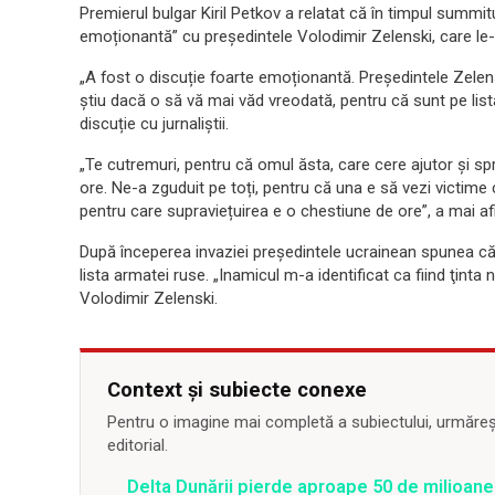
Premierul bulgar Kiril Petkov a relatat că în timpul summitu
emoționantă” cu președintele Volodimir Zelenski, care le-
„A fost o discuție foarte emoționantă. Președintele Zelens
știu dacă o să vă mai văd vreodată, pentru că sunt pe lista 
discuție cu jurnaliștii.
„Te cutremuri, pentru că omul ăsta, care cere ajutor și spri
ore. Ne-a zguduit pe toți, pentru că una e să vezi victime ca 
pentru care supraviețuirea e o chestiune de ore”, a mai af
După începerea invaziei președintele ucrainean spunea că p
lista armatei ruse. „Inamicul m-a identificat ca fiind ţinta 
Volodimir Zelenski.
Context și subiecte conexe
Pentru o imagine mai completă a subiectului, urmărește
editorial.
Delta Dunării pierde aproape 50 de milioane