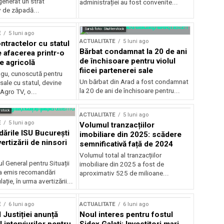
generat un strat
administrației au fost convenite...
v de zăpadă...
Sursă foto: Shutterstock
E
5 luni ago
ACTUALITATE
5 luni ago
ntractelor cu statul
Bărbat condamnat la 20 de ani
e afacerea printr-o
de închisoare pentru violul
e agricolă
fiicei partenerei sale
gu, cunoscută pentru
Un bărbat din Arad a fost condamnat
sale cu statul, devine
la 20 de ani de închisoare pentru...
 Agro TV, o...
rstock
ACTUALITATE
5 luni ago
E
5 luni ago
Volumul tranzacțiilor
rile ISU București
imobiliare din 2025: scădere
ertizării de ninsori
semnificativă față de 2024
Volumul total al tranzacțiilor
l General pentru Situații
imobiliare din 2025 a fost de
a emis recomandări
aproximativ 525 de milioane...
ție, în urma avertizării...
E
6 luni ago
ACTUALITATE
6 luni ago
 Justiției anunță
Noul interes pentru fostul