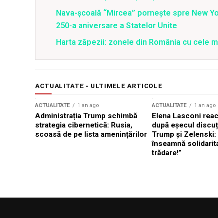
Nava-școală “Mircea” pornește spre New Y
250-a aniversare a Statelor Unite
Harta zăpezii: zonele din România cu cele m
ACTUALITATE - ULTIMELE ARTICOLE
ACTUALITATE
1 an ago
ACTUALITATE
1 an ago
Administrația Trump schimbă
Elena Lasconi rea
strategia cibernetică: Rusia,
după eșecul discuți
scoasă de pe lista amenințărilor
Trump și Zelenski:
înseamnă solidarit
trădare!”