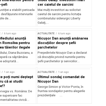
 interviurilor pentru
Sidex Galați: Investitori mari
-șefi
cer caietul de sarcini
stiției a stabilit perioada
Mai mulți investitori au solicitat
i desfășurate interviurile
caietul de sarcini pentru licitația
ile de...
combinatului siderurgic Liberty
Galați,...
E
6 luni ago
ACTUALITATE
6 luni ago
 Mediului anunță
Nicușor Dan anunță amânarea
n Romsilva pentru
discuțiilor despre șefii
 tăierilor ilegale
parchetelor
iului, Diana Buzoianu, a
Președintele Nicușor Dan a declarat
 speră ca săptămâna
că discuțiile privind numirile pentru
fie adoptată...
șefii parchetelor și serviciilor...
E
1 an ago
ACTUALITATE
1 an ago
te poți numi deștept
Ultimul sondaj comandat de
u că ai studii
Nicușor Dan
e!?
George Simion și Victor Ponta, în
fruntea sondajelor pentru alegerile
rvegia vs. România: De
prezidențiale ...
le superioare fac
 mentalitatea civică...