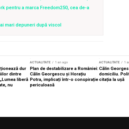
ork pentru a marca Freedom250, cea de-a
ai mari depuneri după viscol
ACTUALITATE
1 an ago
ACTUALITATE
1 a
cționează dur
Plan de destabilizare a României:
Călin Georgesc
ilor dintre
Călin Georgescu și Horațiu
domiciliu. Poli
 „Lumea liberă
Potra, implicați într-o conspirație
citația la ușă
ate, nu
periculoasă