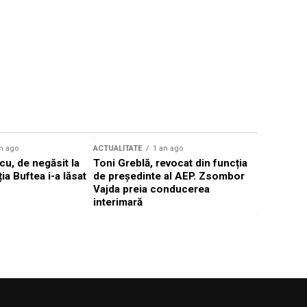
n ago
ACTUALITATE
1 an ago
ACTUALITATE
u, de negăsit la
Toni Greblă, revocat din funcția
Ilie Boloj
ția Buftea i-a lăsat
de președinte al AEP. Zsombor
alegerilor
Vajda preia conducerea
constituți
interimară
concentră
viitoarelo