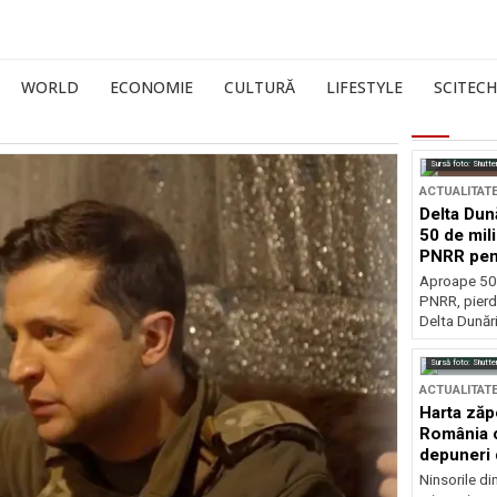
WORLD
ECONOMIE
CULTURĂ
LIFESTYLE
SCITECH
Sursă foto: Shutte
ACTUALITAT
Delta Dun
50 de mil
PNRR pen
esențiale
Aproape 50 
PNRR, pierdu
Delta Dunării
Sursă foto: Shutte
ACTUALITAT
Harta zăp
România c
depuneri 
Ninsorile di