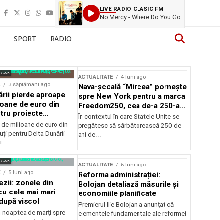
LIVE RADIO CLASIC FM
No Mercy - Where Do You Go
SPORT
RADIO
rstock
ACTUALITATE
4 luni ago
E
3 săptămâni ago
Nava-școală “Mircea” pornește
ării pierde aproape
spre New York pentru a marca
ioane de euro din
Freedom250, cea de-a 250-a
tru proiecte
aniversare a Statelor Unite
În contextul în care Statele Unite se
de milioane de euro din
pregătesc să sărbătorească 250 de
ți pentru Delta Dunării
ani de...
...
rstock
ACTUALITATE
5 luni ago
E
5 luni ago
Reforma administrației:
ezii: zonele din
Bolojan detaliază măsurile și
u cele mai mari
economiile planificate
după viscol
Premierul Ilie Bolojan a anunțat că
n noaptea de marți spre
elementele fundamentale ale reformei