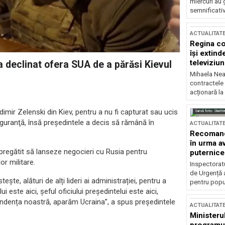
miercuri au 
semnificati
ACTUALITAT
Regina co
își extind
televiziun
a declinat ofera SUA de a părăsi Kievul
Mihaela Nea
contractele 
acționară la
dimir Zelenski din Kiev, pentru a nu fi capturat sau ucis
Sursă foto: Shutte
guranţă, însă președintele a decis să rămână în
ACTUALITAT
Recomandă
în urma av
 pregătit să lanseze negocieri cu Rusia pentru
puternice
or militare.
Inspectoratu
de Urgență 
ște, alături de alți lideri ai administrației, pentru a
pentru popula
i este aici, șeful oficiului președintelui este aici,
endența noastră, aparăm Ucraina”, a spus președintele
ACTUALITAT
Ministerul