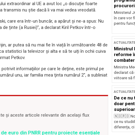
programul
lui extraordinar al UE a avut loc „o discuție foarte
procurori
a transmis nu știe dacă îi va mai vedea vreodată.
Ministerul Ju
în care vor f
ki, care era într-un buncăr, a apărut și ne-a spus: Nu
pentru funcți
de ținte (a Rusiei)”, a declarat Kiril Petkov într-o
ACTUALITAT
jin, ar putea să nu mai fie în viață în următoarele 48 de
Ministrul
statistici la televizor și alta e să te uiți în ochii cuiva
reforme î
irmat Petkov.
combaterea
Ministra Med
otrivit informaţiilor pe care le deţine, este primul pe
declarat că
numărul unu, iar familia mea ţinta numărul 2”, a subliniat
viitoare să 
ACTUALITAT
De ce nu 
doar pentr
superioar
 și aceste articole relevante din același flux
🇳🇴🇷🇴 No
ce nu studii
diferența, ci
 de euro din PNRR pentru proiecte esențiale