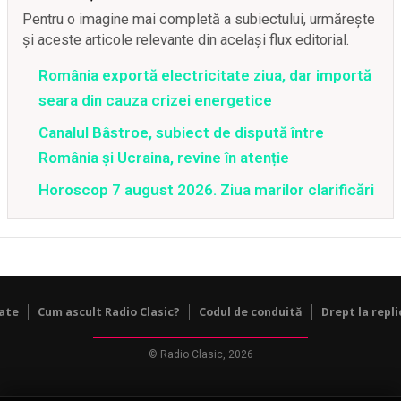
Pentru o imagine mai completă a subiectului, urmărește
și aceste articole relevante din același flux editorial.
România exportă electricitate ziua, dar importă
seara din cauza crizei energetice
Canalul Bâstroe, subiect de dispută între
România și Ucraina, revine în atenție
Horoscop 7 august 2026. Ziua marilor clarificări
tate
Cum ascult Radio Clasic?
Codul de conduită
Drept la repli
© Radio Clasic, 2026