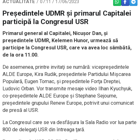
ACTUALITATE
07:11 / 17/06/2023
WHATSAPP
FACEBO
TEL
Președintele UDMR și primarul Capitalei
participă la Congresul USR
Primarul general al Capitalei, Nicuşor Dan, şi
preşedintele UDMR, Kelemen Hunor, urmează să
participe la Congresul USR, care va avea loc sâmbătă,
de la ora 11.00.
De asemenea, printre invitaţi se numără: vicepreşedintele
ALDE Europe, Kira Rudik, preşedintele Partidului Mişcarea
Populară, Eugen Tomac, şi preşedintele Forţa Dreptei,
Ludovic Orban. Vor transmite mesaje video Ilhan Kyuchyuk,
co-preşedintele ALDE Europe şi Stephane Sejourne,
preşedintele grupului Renew Europe, potrivit unui comunicat
de presă al USR.
La Congresul care se va desfăşura la Sala Radio vor lua parte
800 de delegaţi USR din întreaga ţară.