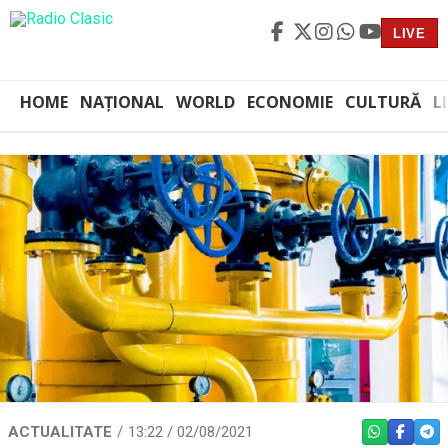
LIVE
HOME
NAȚIONAL
WORLD
ECONOMIE
CULTURĂ
L
ACTUALITATE
13:22 / 02/08/2021
WHATSAPP
FACEBO
TEL