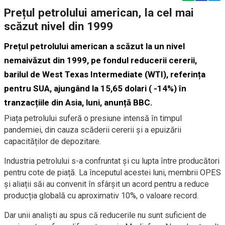
Prețul petrolului american, la cel mai
scăzut nivel din 1999
Prețul petrolului american a scăzut la un nivel
nemaivăzut din 1999, pe fondul reducerii cererii,
barilul de West Texas Intermediate (WTI), referința
pentru SUA, ajungând la 15,65 dolari ( -14%) în
tranzacțiile din Asia, luni, anunță BBC.
Piața petrolului suferă o presiune intensă în timpul
pandemiei, din cauza scăderii cererii și a epuizării
capacităților de depozitare.
Industria petrolului s-a confruntat și cu lupta între producători
pentru cote de piață. La începutul acestei luni, membrii OPES
și aliații săi au convenit în sfârșit un acord pentru a reduce
producția globală cu aproximativ 10%, o valoare record.
Dar unii analiști au spus că reducerile nu sunt suficient de