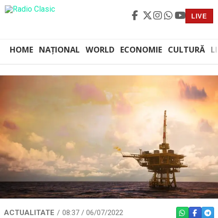
LIVE
HOME
NAȚIONAL
WORLD
ECONOMIE
CULTURĂ
L
ACTUALITATE
08:37 / 06/07/2022
WHATSAPP
FACEBO
TEL