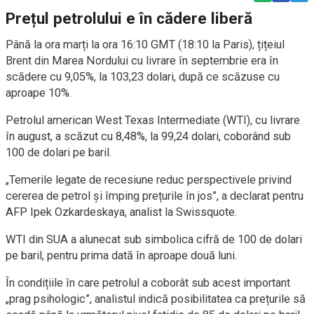
Prețul petrolului e în cădere liberă
Până la ora marți la ora 16:10 GMT (18:10 la Paris), țițeiul
Brent din Marea Nordului cu livrare în septembrie era în
scădere cu 9,05%, la 103,23 dolari, după ce scăzuse cu
aproape 10%.
Petrolul american West Texas Intermediate (WTI), cu livrare
în august, a scăzut cu 8,48%, la 99,24 dolari, coborând sub
100 de dolari pe baril.
„Temerile legate de recesiune reduc perspectivele privind
cererea de petrol și împing prețurile în jos”, a declarat pentru
AFP Ipek Ozkardeskaya, analist la Swissquote.
WTI din SUA a alunecat sub simbolica cifră de 100 de dolari
pe baril, pentru prima dată în aproape două luni.
În condițiile în care petrolul a coborât sub acest important
„prag psihologic”, analistul indică posibilitatea ca prețurile să