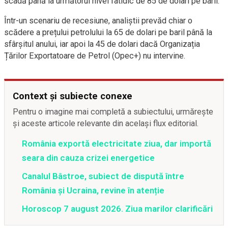
scadă până la următorul nivel fatidic de 85 de dolari pe baril.
Într-un scenariu de recesiune, analiștii prevăd chiar o
scădere a prețului petrolului la 65 de dolari pe baril până la
sfârșitul anului, iar apoi la 45 de dolari dacă Organizația
Țărilor Exportatoare de Petrol (Opec+) nu intervine.
Context și subiecte conexe
Pentru o imagine mai completă a subiectului, urmărește
și aceste articole relevante din același flux editorial.
România exportă electricitate ziua, dar importă
seara din cauza crizei energetice
Canalul Bâstroe, subiect de dispută între
România și Ucraina, revine în atenție
Horoscop 7 august 2026. Ziua marilor clarificări