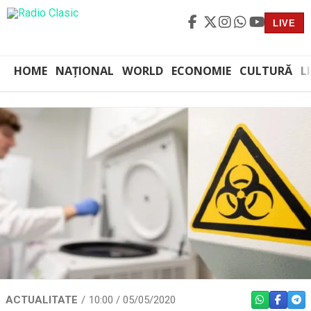
LIVE
HOME
NAȚIONAL
WORLD
ECONOMIE
CULTURĂ
L
ACTUALITATE
10:00 / 05/05/2020
WHATSAPP
FACEBO
TEL