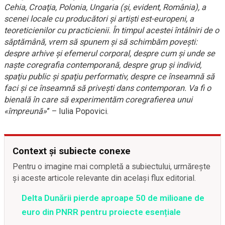
Cehia, Croaţia, Polonia, Ungaria (şi, evident, România), a
scenei locale cu producători şi artişti est-europeni, a
teoreticienilor cu practicienii. În timpul acestei întâlniri de o
săptămână, vrem să spunem şi să schimbăm poveşti:
despre arhive şi efemerul corporal, despre cum şi unde se
naşte coregrafia contemporană, despre grup şi individ,
spaţiu public şi spaţiu performativ, despre ce înseamnă să
faci şi ce înseamnă să priveşti dans contemporan. Va fi o
bienală în care să experimentăm coregrafierea unui
«împreună»
” – Iulia Popovici.
Context și subiecte conexe
Pentru o imagine mai completă a subiectului, urmărește
și aceste articole relevante din același flux editorial.
Delta Dunării pierde aproape 50 de milioane de
euro din PNRR pentru proiecte esențiale