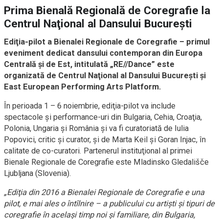
Prima Bienală Regională de Coregrafie la
Centrul Naţional al Dansului Bucureşti
Ediţia-pilot a Bienalei Regionale de Coregrafie – primul
eveniment dedicat dansului contemporan din Europa
Centrală şi de Est, intitulată „RE//Dance”
este
organizat
ă
de Centrul Naţional al Dansului Bucureşti şi
East European Performing Arts Platform.
Î
n perioada 1 – 6 noiembrie, ediţia-pilot va include
spectacole şi performance-uri din Bulgaria, Cehia, Croaţia,
Polonia, Ungaria şi România şi va fi curatoriată de Iulia
Popovici, critic şi curator, şi de Marta Keil şi Goran Injac, în
calitate de co-curatori. Partenerul instituţional al primei
Bienale Regionale de Coregrafie este Mladinsko Gledališče
Ljubljana (Slovenia).
„Ediţia din 2016 a Bienalei Regionale de Coregrafie e una
pilot, e mai ales o întîlnire – a publicului cu artişti şi tipuri de
coregrafie în acelaşi timp noi şi familiare, din Bulgaria,