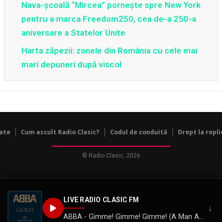
Nava-școală “Mircea” pornește spre New York
pentru a marca Freedom250, cea de-a 250-a
aniversare a Statelor Unite
Harta zăpezii: zonele din România cu cele mai
mari depuneri după viscol
tate
Cum ascult Radio Clasic?
Codul de conduită
Drept la repli
© Radio Clasic, 2026
LIVE RADIO CLASIC FM
↓
ABBA - Gimme! Gimme! Gimme! (A Man After Midnight)