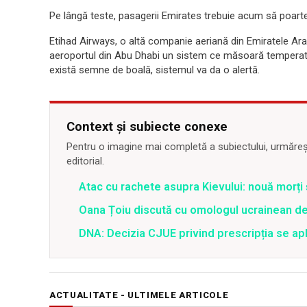
Pe lângă teste, pasagerii Emirates trebuie acum să poarte 
Etihad Airways, o altă companie aeriană din Emiratele Ar
aeroportul din Abu Dhabi un sistem ce măsoară temperatura
există semne de boală, sistemul va da o alertă.
Context și subiecte conexe
Pentru o imagine mai completă a subiectului, urmărește
editorial.
Atac cu rachete asupra Kievului: nouă morți
Oana Țoiu discută cu omologul ucrainean de
DNA: Decizia CJUE privind prescripția se apli
ACTUALITATE - ULTIMELE ARTICOLE