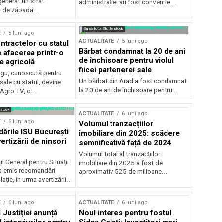
generat un strat
administrației au fost convenite...
v de zăpadă...
Sursă foto: Shutterstock
E
5 luni ago
ACTUALITATE
5 luni ago
ntractelor cu statul
Bărbat condamnat la 20 de ani
e afacerea printr-o
de închisoare pentru violul
e agricolă
fiicei partenerei sale
gu, cunoscută pentru
Un bărbat din Arad a fost condamnat
sale cu statul, devine
la 20 de ani de închisoare pentru...
 Agro TV, o...
rstock
ACTUALITATE
6 luni ago
E
6 luni ago
Volumul tranzacțiilor
rile ISU București
imobiliare din 2025: scădere
ertizării de ninsori
semnificativă față de 2024
Volumul total al tranzacțiilor
l General pentru Situații
imobiliare din 2025 a fost de
a emis recomandări
aproximativ 525 de milioane...
ție, în urma avertizării...
E
6 luni ago
ACTUALITATE
6 luni ago
 Justiției anunță
Noul interes pentru fostul