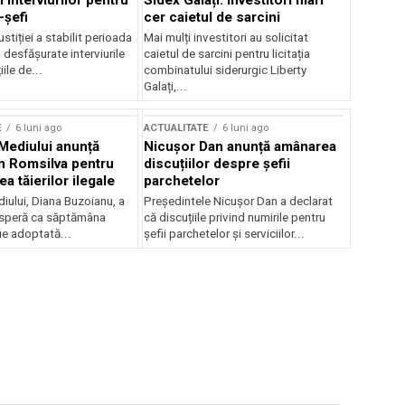
 interviurilor pentru
Sidex Galați: Investitori mari
-șefi
cer caietul de sarcini
stiției a stabilit perioada
Mai mulți investitori au solicitat
i desfășurate interviurile
caietul de sarcini pentru licitația
ile de...
combinatului siderurgic Liberty
Galați,...
E
6 luni ago
ACTUALITATE
6 luni ago
 Mediului anunță
Nicușor Dan anunță amânarea
n Romsilva pentru
discuțiilor despre șefii
 tăierilor ilegale
parchetelor
iului, Diana Buzoianu, a
Președintele Nicușor Dan a declarat
 speră ca săptămâna
că discuțiile privind numirile pentru
fie adoptată...
șefii parchetelor și serviciilor...