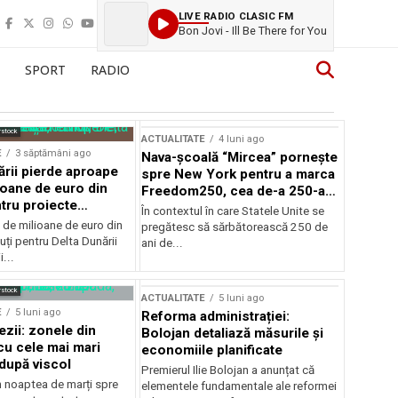
LIVE RADIO CLASIC FM
Bon Jovi - Ill Be There for You
SPORT
RADIO
rstock
ACTUALITATE
4 luni ago
E
3 săptămâni ago
Nava-școală “Mircea” pornește
ării pierde aproape
spre New York pentru a marca
ioane de euro din
Freedom250, cea de-a 250-a
tru proiecte
aniversare a Statelor Unite
În contextul în care Statele Unite se
de milioane de euro din
pregătesc să sărbătorească 250 de
ți pentru Delta Dunării
ani de...
...
rstock
ACTUALITATE
5 luni ago
E
5 luni ago
Reforma administrației:
ezii: zonele din
Bolojan detaliază măsurile și
u cele mai mari
economiile planificate
după viscol
Premierul Ilie Bolojan a anunțat că
n noaptea de marți spre
elementele fundamentale ale reformei