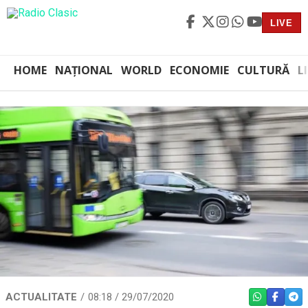
LIVE
HOME
NAȚIONAL
WORLD
ECONOMIE
CULTURĂ
L
ACTUALITATE
08:18 / 29/07/2020
WHATSAPP
FACEBO
TEL