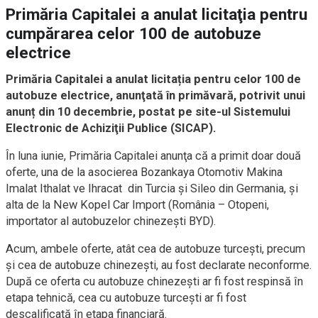
Primăria Capitalei a anulat licitaţia pentru
cumpărarea celor 100 de autobuze
electrice
Primăria Capitalei a anulat licitația pentru celor 100 de
autobuze electrice, anunţată în primăvară, potrivit unui
anunț din 10 decembrie, postat pe site-ul Sistemului
Electronic de Achiziţii Publice (SICAP).
În luna iunie, Primăria Capitalei anunţa că a primit doar două
oferte, una de la asocierea Bozankaya Otomotiv Makina
Imalat Ithalat ve Ihracat din Turcia şi Sileo din Germania, şi
alta de la New Kopel Car Import (România – Otopeni,
importator al autobuzelor chinezeşti BYD).
Acum, ambele oferte, atât cea de autobuze turcești, precum
și cea de autobuze chinezești, au fost declarate neconforme.
După ce oferta cu autobuze chinezeşti ar fi fost respinsă în
etapa tehnică, cea cu autobuze turceşti ar fi fost
descalificată în etapa financiară.