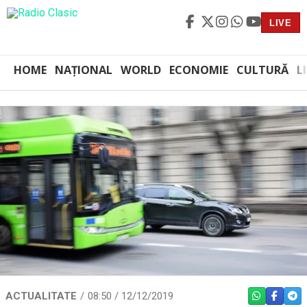
LIVE
HOME
NAȚIONAL
WORLD
ECONOMIE
CULTURĂ
L
ACTUALITATE
08:50 / 12/12/2019
WHATSAPP
FACEBO
TEL