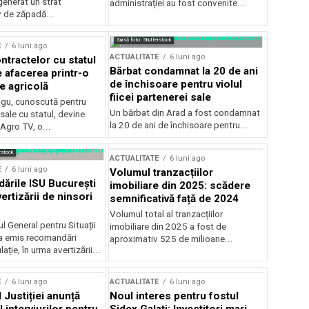
generat un strat
administrației au fost convenite...
v de zăpadă...
Sursă foto: Shutterstock
E
6 luni ago
ACTUALITATE
6 luni ago
ntractelor cu statul
Bărbat condamnat la 20 de ani
e afacerea printr-o
de închisoare pentru violul
e agricolă
fiicei partenerei sale
gu, cunoscută pentru
Un bărbat din Arad a fost condamnat
sale cu statul, devine
la 20 de ani de închisoare pentru...
 Agro TV, o...
rstock
ACTUALITATE
6 luni ago
E
6 luni ago
Volumul tranzacțiilor
rile ISU București
imobiliare din 2025: scădere
ertizării de ninsori
semnificativă față de 2024
Volumul total al tranzacțiilor
l General pentru Situații
imobiliare din 2025 a fost de
a emis recomandări
aproximativ 525 de milioane...
ție, în urma avertizării...
E
6 luni ago
ACTUALITATE
6 luni ago
 Justiției anunță
Noul interes pentru fostul