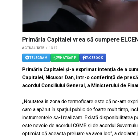
Primăria Capitalei vrea să cumpere ELCE
ACTUALITATE
13:17
TELEGRAM
WHATSAPP
FACEBOOK
Primăria Capitalei și-a exprimat intenția de a cu
Capitalei, Nicușor Dan, într-o conferință de pres
acordul Consiliului General, a Ministerului de Fina
„Noutatea în zona de termoficare este că ne-am expr
care a apărut în spațiul public de foarte mult timp, inc
instrumentele să-l realizăm. Există disponibilitatea 
este nevoie de acordul CGMB și de acordul Guvernului p
optimist că această preluare va avea loc”, a declarat 