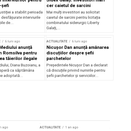
 interviurilor pentru
Sidex Galați: Investitori mari
-șefi
cer caietul de sarcini
stiției a stabilit perioada
Mai mulți investitori au solicitat
i desfășurate interviurile
caietul de sarcini pentru licitația
ile de...
combinatului siderurgic Liberty
Galați,...
E
6 luni ago
ACTUALITATE
6 luni ago
 Mediului anunță
Nicușor Dan anunță amânarea
n Romsilva pentru
discuțiilor despre șefii
 tăierilor ilegale
parchetelor
iului, Diana Buzoianu, a
Președintele Nicușor Dan a declarat
 speră ca săptămâna
că discuțiile privind numirile pentru
fie adoptată...
șefii parchetelor și serviciilor...
n ago
ACTUALITATE
1 an ago
ACTUALITATE