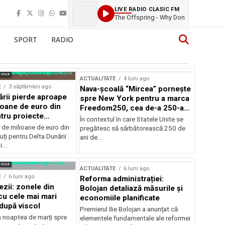
LIVE RADIO CLASIC FM
The Offspring - Why Don
SPORT
RADIO
rstock
ACTUALITATE
4 luni ago
E
3 săptămâni ago
Nava-școală “Mircea” pornește
ării pierde aproape
spre New York pentru a marca
ioane de euro din
Freedom250, cea de-a 250-a
tru proiecte
aniversare a Statelor Unite
În contextul în care Statele Unite se
de milioane de euro din
pregătesc să sărbătorească 250 de
ți pentru Delta Dunării
ani de...
...
rstock
ACTUALITATE
6 luni ago
E
6 luni ago
Reforma administrației:
ezii: zonele din
Bolojan detaliază măsurile și
u cele mai mari
economiile planificate
după viscol
Premierul Ilie Bolojan a anunțat că
n noaptea de marți spre
elementele fundamentale ale reformei