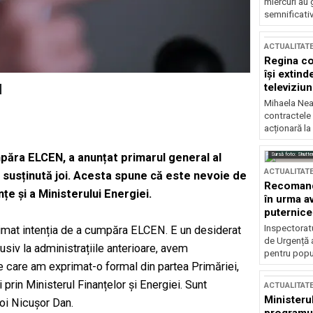
miercuri au 
semnificati
ACTUALITAT
Regina co
își extind
televiziun
N
Mihaela Nea
contractele 
acționară la
Sursă foto: Shutte
mpăra ELCEN, a anunțat primarul general al
ACTUALITAT
ă susținută joi. Acesta spune că este nevoie de
Recomandă
nțe și a Ministerului Energiei.
în urma av
puternice
Inspectoratu
imat intenția de a cumpăra ELCEN. E un desiderat
de Urgență 
lusiv la administrațiile anterioare, avem
pentru popula
pe care am exprimat-o formal din partea Primăriei,
rin Ministerul Finanțelor și Energiei. Sunt
ACTUALITAT
Ministerul
joi Nicușor Dan.