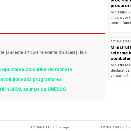
programul
procurori
Ministerul Ju
în care vor f
pentru funcți
ACTUALITAT
Ministrul
 și aceste articole relevante din același flux
reforme î
combaterea
Ministra Med
e epuizarea stocurilor de rachete
declarat că
viitoare să 
revoluționează programarea
rii în 2029, anunțat de UNESCO
ACTUALITATE
1 an ago
ACTUALITATE
1 a