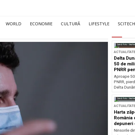
WORLD
ECONOMIE
CULTURĂ
LIFESTYLE
SCITECH
Sursă foto: Shutte
ACTUALITAT
Delta Dun
50 de mil
PNRR pen
esențiale
Aproape 50 
PNRR, pierdu
Delta Dunării
Sursă foto: Shutte
ACTUALITAT
Harta zăp
România c
depuneri 
Ninsorile di