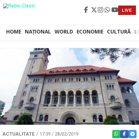
LIVE
HOME
NAȚIONAL
WORLD
ECONOMIE
CULTURĂ
L
ACTUALITATE
17:39 / 28/02/2019
WHATSAPP
FACEBO
TEL