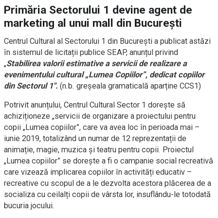
Primăria Sectorului 1 devine agent de
marketing al unui mall din București
Centrul Cultural al Sectorului 1 din București a publicat astăzi
în sistemul de licitații publice SEAP, anunțul privind
„
Stabilirea valorii estimative a servicii de realizare a
evenimentului cultural „Lumea Copiilor”, dedicat copiilor
din Sectorul 1″.
(n.b. greșeala gramaticală aparține CCS1)
Potrivit anunțului, Centrul Cultural Sector 1 dorește să
achiziționeze „servicii de organizare a proiectului pentru
copii „Lumea copiilor”, care va avea loc în perioada mai –
iunie 2019, totalizând un numar de 12 reprezentații de
animație, magie, muzica și teatru pentru copii. Proiectul
„Lumea copiilor” se dorește a fi o campanie social recreativă
care vizează implicarea copiilor în activități educativ –
recreative cu scopul de a le dezvolta acestora plăcerea de a
socializa cu ceilalți copii de vârsta lor, insuflându-le totodată
bucuria jocului.