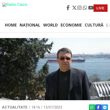
LIVE
HOME
NAȚIONAL
WORLD
ECONOMIE
CULTURĂ
L
ACTUALITATE
18:16 / 13/07/2023
WHATSAPP
FACEBO
TEL