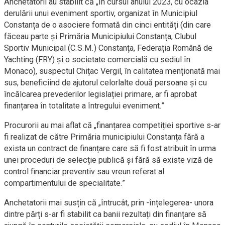
Anchetatorii au stabilit că „în cursul anului 2023, cu ocazia
derulării unui eveniment sportiv, organizat în Municipiul
Constanța de o asociere formată din cinci entități (din care
făceau parte și Primăria Municipiului Constanța, Clubul
Sportiv Municipal (C.S.M.) Constanța, Federația Română de
Yachting (FRY) și o societate comercială cu sediul în
Monaco), suspectul Chițac Vergil, în calitatea menționată mai
sus, beneficiind de ajutorul celorlalte două persoane și cu
încălcarea prevederilor legislației primare, ar fi aprobat
finanțarea în totalitate a întregului eveniment.”
Procurorii au mai aflat că „finanțarea competiției sportive s-ar
fi realizat de către Primăria municipiului Constanța fără a
exista un contract de finanțare care să fi fost atribuit în urma
unei proceduri de selecție publică și fără să existe viză de
control financiar preventiv sau vreun referat al
compartimentului de specialitate.”
Anchetatorii mai susțin că „întrucât, prin -înțelegerea- unora
dintre părți s-ar fi stabilit ca banii rezultați din finanțare să