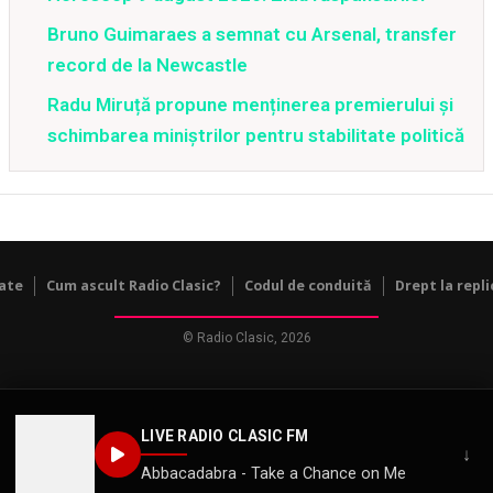
Bruno Guimaraes a semnat cu Arsenal, transfer
record de la Newcastle
Radu Miruță propune menținerea premierului și
schimbarea miniștrilor pentru stabilitate politică
tate
Cum ascult Radio Clasic?
Codul de conduită
Drept la repli
© Radio Clasic, 2026
LIVE RADIO CLASIC FM
↓
Abbacadabra - Take a Chance on Me