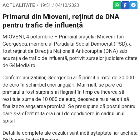
ACTUALITATE
19:51 / 04/10/2023
WHATSAPP
FACEBO
TEL
Primarul din Mioveni, reținut de DNA
pentru trafic de influență
MIOVENI, 4 octombrie – Primarul orașului Mioveni, Ion
Georgescu, membru al Partidului Social Democrat (PSD), a
fost reținut de Direcția Națională Anticorupție (DNA) sub
acuzația de trafic de influență, potrivit surselor judiciare citate
de G4Media.ro.
Conform acuzațiilor, Georgescu ar fi primit o mită de 30.000
de euro în schimbul unei angajări. Mai mult, se pare că
primarul a fost surprins în flagrant în timp ce încerca să
restituie suma de 10.000 de euro, deoarece nu a reușit să
finalizeze angajarea promisă. Se presupune că postul pentru
care s-a oferit mita era unul de conducere în cadrul unui
spital.
Detaliile complete ale cazului sunt încă așteptate, iar ancheta