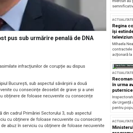
miercuri au 
semnificati
ACTUALITAT
Regina co
își extind
televiziun
fost pus sub urmărire penală de DNA
Mihaela Nea
contractele 
acționară la
asimilate infracțiunilor de corupție au dispus
Sursă foto: Shutte
ACTUALITAT
Recomandă
iul București, sub aspectul săvârșirii a două
în urma av
uvenite cu consecințe deosebit de grave și a unei
puternice
iu cu obținere de foloase necuvenite cu consecințe
Inspectoratu
de Urgență 
pentru popula
din cadrul Primăriei Sectorului 3, sub aspectul
erviciu cu obținere de foloase necuvenite cu consecințe
ACTUALITAT
ea de abuz în serviciu cu obținere de foloase necuvenite
Ministerul