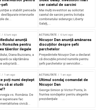
 interviurilor pentru
Sidex Galați: Investitori mari
-șefi
cer caietul de sarcini
stiției a stabilit perioada
Mai mulți investitori au solicitat
i desfășurate interviurile
caietul de sarcini pentru licitația
ile de...
combinatului siderurgic Liberty
Galați,...
E
6 luni ago
ACTUALITATE
6 luni ago
 Mediului anunță
Nicușor Dan anunță amânarea
n Romsilva pentru
discuțiilor despre șefii
 tăierilor ilegale
parchetelor
iului, Diana Buzoianu, a
Președintele Nicușor Dan a declarat
 speră ca săptămâna
că discuțiile privind numirile pentru
fie adoptată...
șefii parchetelor și serviciilor...
E
1 an ago
ACTUALITATE
1 an ago
te poți numi deștept
Ultimul sondaj comandat de
u că ai studii
Nicușor Dan
e!?
George Simion și Victor Ponta, în
fruntea sondajelor pentru alegerile
rvegia vs. România: De
prezidențiale ...
le superioare fac
 mentalitatea civică...