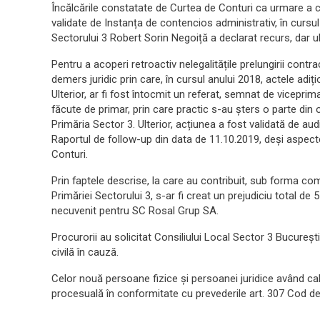
Încălcările constatate de Curtea de Conturi ca urmare a co
validate de Instanța de contencios administrativ, în cursu
Sectorului 3 Robert Sorin Negoiță a declarat recurs, dar ul
Pentru a acoperi retroactiv nelegalitățile prelungirii contractu
demers juridic prin care, în cursul anului 2018, actele adiți
Ulterior, ar fi fost întocmit un referat, semnat de vicepri
făcute de primar, prin care practic s-au șters o parte din
Primăria Sector 3. Ulterior, acțiunea a fost validată de au
Raportul de follow-up din data de 11.10.2019, deși aspect
Conturi.
Prin faptele descrise, la care au contribuit, sub forma co
Primăriei Sectorului 3, s-ar fi creat un prejudiciu total de 
necuvenit pentru SC Rosal Grup SA.
Procurorii au solicitat Consiliului Local Sector 3 Bucureș
civilă în cauză.
Celor nouă persoane fizice și persoanei juridice având cal
procesuală în conformitate cu prevederile art. 307 Cod d