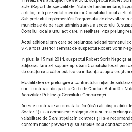
În realizarea atribuțiilor de serviciu, suspectul Robert Sor
acte (Raport de specialitate, Nota de fundamentare, Expun
actelor, ar fi prezentat membrilor Consiliului Local al Sect
Sub pretextul implementării Programului de dezvoltare a s
municipale de pe raza administrativă a sectorului 3, suspec
Consiliul local a unui act care, în realitate, viza prelungir
Actul adițional prin care se prelungea nelegal termenul co
S.A a fost ulterior semnat de suspectul Robert Sorin Nego
În plus, la 15 mai 2014, suspectul Robert Sorin Negoiță ar 
adițional, fără a-l supune aprobării Consiliului local, prin 
de curățenie a căilor publice cu influență asupra creșterii
Modalitatea de prelungire a contractului inițial de salubriz
unor controale din partea Curții de Conturi, Autorității N
Achizițiilor Publice și Consiliului Concurenței.
Aceste controale au constatat încălcări ale dispozițiilor l
Sector 3) i s-a comunicat obligația de a nu mai prelungi co
valabilitate de 5 ani stipulat în contract și i s-a recoman
conform noilor prevederi și să atribuie noul contract confor