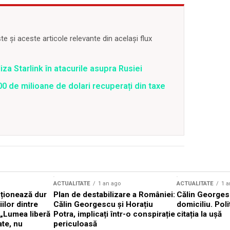
 și aceste articole relevante din același flux
iza Starlink în atacurile asupra Rusiei
0 de milioane de dolari recuperați din taxe
ACTUALITATE
1 an ago
ACTUALITATE
1 a
cționează dur
Plan de destabilizare a României:
Călin Georgesc
ilor dintre
Călin Georgescu și Horațiu
domiciliu. Poli
 „Lumea liberă
Potra, implicați într-o conspirație
citația la ușă
ate, nu
periculoasă