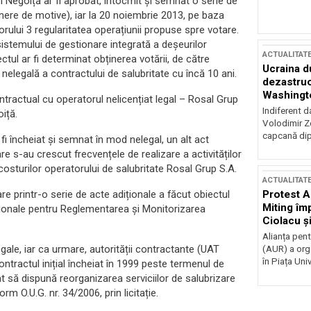
in Negoiță ar fi aprobat, întocmit și semnat o serie de
ere de motive), iar la 20 noiembrie 2013, pe baza
orului 3 regularitatea operațiunii propuse spre votare.
istemului de gestionare integrată a deșeurilor
ACTUALITAT
tul ar fi determinat obținerea votării, de către
Ucraina d
ea nelegală a contractului de salubritate cu încă 10 ani.
dezastruo
Washingto
ntractual cu operatorul nelicențiat legal – Rosal Grup
incertitud
Indiferent d
iță.
Volodimir Ze
capcană dip
fi încheiat și semnat în mod nelegal, un alt act
care s-au crescut frecvențele de realizare a activităților
 costurilor operatorului de salubritate Rosal Grup S.A.
ACTUALITAT
Protest A
are printr-o serie de acte adiționale a făcut obiectul
Miting îm
aționale pentru Reglementarea și Monitorizarea
Ciolacu ș
Victoriei
Alianța pen
egale, iar ca urmare, autorității contractante (UAT
(AUR) a org
în Piața Univ
ntractul inițial încheiat în 1999 peste termenul de
dat să dispună reorganizarea serviciilor de salubrizare
m O.U.G. nr. 34/2006, prin licitație.