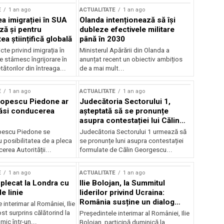
E
1 an ago
ACTUALITATE
1 an ago
a imigrației în SUA
Olanda intenționează să își
ză și pentru
dubleze efectivele militare
a științifică globală
până în 2030
cte privind imigrația în
Ministerul Apărării din Olanda a
e stârnesc îngrijorare în
anunțat recent un obiectiv ambițios
tătorilor din întreaga...
de a mai mult...
E
1 an ago
ACTUALITATE
1 an ago
Popescu Piedone ar
Judecătoria Sectorului 1,
ăsi conducerea
așteptată să se pronunțe
asupra contestației lui Călin
Georgescu privind controlul
pescu Piedone se
Judecătoria Sectorului 1 urmează să
judiciar
 posibilitatea de a pleca
se pronunțe luni asupra contestației
erea Autorității...
formulate de Călin Georgescu...
E
1 an ago
ACTUALITATE
1 an ago
 plecat la Londra cu
Ilie Bolojan, la Summitul
e linie
liderilor privind Ucraina:
România susține un dialog
 interimar al României, Ilie
transatlantic pentru securitate
ost surprins călătorind la
Președintele interimar al României, Ilie
și stabilitate
ic într-un...
Bolojan, participă duminică la