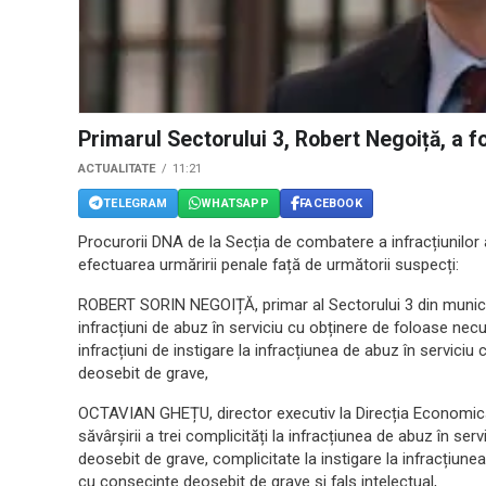
Primarul Sectorului 3, Robert Negoiță, a 
ACTUALITATE
11:21
TELEGRAM
WHATSAPP
FACEBOOK
Procurorii DNA de la Secția de combatere a infracțiunilor 
efectuarea urmăririi penale față de următorii suspecți:
ROBERT SORIN NEGOIȚĂ, primar al Sectorului 3 din municip
infracțiuni de abuz în serviciu cu obținere de foloase nec
infracțiuni de instigare la infracțiunea de abuz în servic
deosebit de grave,
OCTAVIAN GHEȚU, director executiv la Direcția Economică 
săvârșirii a trei complicități la infracțiunea de abuz în s
deosebit de grave, complicitate la instigare la infracțiun
cu consecințe deosebit de grave și fals intelectual,