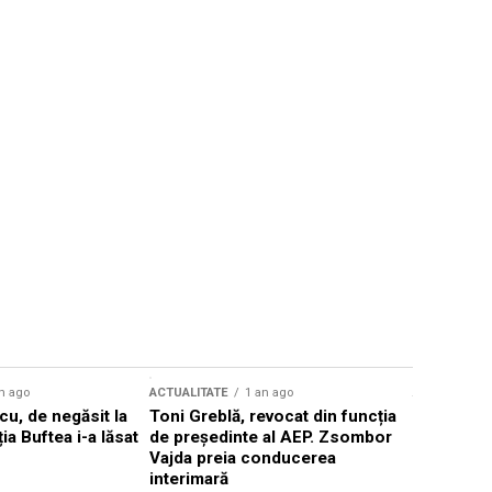
n ago
ACTUALITATE
1 an ago
ACTUALITATE
u, de negăsit la
Toni Greblă, revocat din funcția
Ilie Boloj
ția Buftea i-a lăsat
de președinte al AEP. Zsombor
alegerilor
Vajda preia conducerea
constituți
interimară
concentră