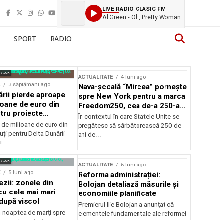
LIVE RADIO CLASIC FM
Al Green - Oh, Pretty Woman
SPORT
RADIO
rstock
ACTUALITATE
4 luni ago
E
3 săptămâni ago
Nava-școală “Mircea” pornește
ării pierde aproape
spre New York pentru a marca
ioane de euro din
Freedom250, cea de-a 250-a
tru proiecte
aniversare a Statelor Unite
În contextul în care Statele Unite se
de milioane de euro din
pregătesc să sărbătorească 250 de
ți pentru Delta Dunării
ani de...
...
rstock
ACTUALITATE
5 luni ago
E
5 luni ago
Reforma administrației:
ezii: zonele din
Bolojan detaliază măsurile și
u cele mai mari
economiile planificate
după viscol
Premierul Ilie Bolojan a anunțat că
n noaptea de marți spre
elementele fundamentale ale reformei