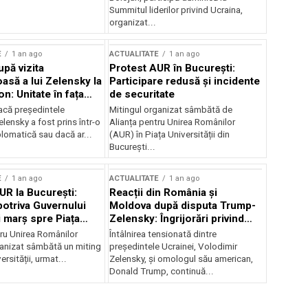
Summitul liderilor privind Ucraina,
organizat...
E
1 an ago
ACTUALITATE
1 an ago
upă vizita
Protest AUR în București:
asă a lui Zelensky la
Participare redusă și incidente
n: Unitate în fața
de securitate
inii
acă președintele
Mitingul organizat sâmbătă de
lensky a fost prins într-o
Alianța pentru Unirea Românilor
lomatică sau dacă ar...
(AUR) în Piața Universității din
București...
E
1 an ago
ACTUALITATE
1 an ago
UR la București:
Reacții din România și
potriva Guvernului
Moldova după disputa Trump-
i marș spre Piața
Zelensky: Îngrijorări privind
securitatea regională
tru Unirea Românilor
Întâlnirea tensionată dintre
anizat sâmbătă un miting
președintele Ucrainei, Volodimir
ersității, urmat...
Zelensky, și omologul său american,
Donald Trump, continuă...