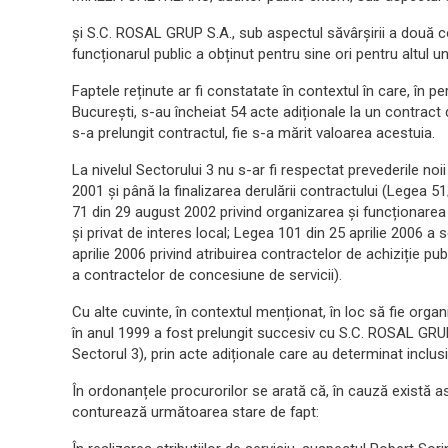
și S.C. ROSAL GRUP S.A., sub aspectul săvârșirii a două co
funcționarul public a obținut pentru sine ori pentru altul
Faptele reținute ar fi constatate în contextul în care, în p
București, s-au încheiat 54 acte adiționale la un contract
s-a prelungit contractul, fie s-a mărit valoarea acestuia.
La nivelul Sectorului 3 nu s-ar fi respectat prevederile noii
2001 și până la finalizarea derulării contractului (Legea 51/
71 din 29 august 2002 privind organizarea și funcționarea 
și privat de interes local; Legea 101 din 25 aprilie 2006 a se
aprilie 2006 privind atribuirea contractelor de achiziție pu
a contractelor de concesiune de servicii).
Cu alte cuvinte, în contextul menționat, în loc să fie organi
în anul 1999 a fost prelungit succesiv cu S.C. ROSAL GRUP
Sectorul 3), prin acte adiționale care au determinat inclusi
În ordonanțele procurorilor se arată că, în cauză există 
conturează următoarea stare de fapt: