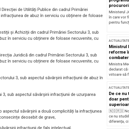
programul
procurori
ecției de Utilități Publice din cadrul Primăriei
Ministerul Ju
a infracțiunea de abuz în serviciu cu obținere de foloase
în care vor f
pentru funcți
ții și Achiziții din cadrul Primăriei Sectorului 3, sub
abuz în serviciu cu obținere de foloase necuvenite, cu
ACTUALITAT
Ministrul
reforme î
cția Juridică din cadrul Primăriei Sectorului 3, sub
combaterea
abuz în serviciu cu obținere de foloase necuvenite, cu
Ministra Med
declarat că
viitoare să 
orului 3, sub aspectul săvârșirii infracțiunii de abuz în
ACTUALITAT
De ce nu 
3, sub aspectul săvârșirii infracțiunii de uzurparea
doar pentr
superioar
aspectul săvârșirii a două complicități la infracțiunea
🇳🇴🇷🇴 No
ce nu studii
 consecințe deosebit de grave,
diferența, ci
șirii infracțiunii de fals intelectual,