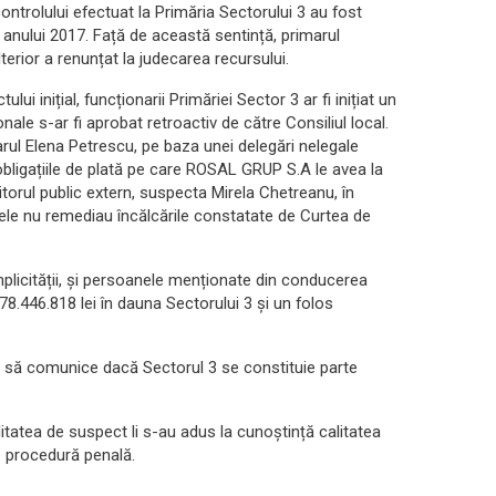
ntrolului efectuat la Primăria Sectorului 3 au fost
l anului 2017. Față de această sentință, primarul
terior a renunțat la judecarea recursului.
lui inițial, funcționarii Primăriei Sector 3 ar fi inițiat un
onale s-ar fi aprobat retroactiv de către Consiliul local.
marul Elena Petrescu, pe baza unei delegări nelegale
 obligațiile de plată pe care ROSAL GRUP S.A le avea la
ditorul public extern, suspecta Mirela Chetreanu, în
ele nu remediau încălcările constatate de Curtea de
mplicității, și persoanele menționate din conducerea
578.446.818 lei în dauna Sectorului 3 și un folos
ti să comunice dacă Sectorul 3 se constituie parte
itatea de suspect li s-au adus la cunoștință calitatea
e procedură penală.