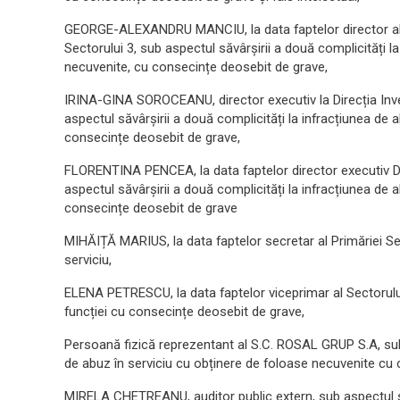
GEORGE-ALEXANDRU MANCIU, la data faptelor director al Dir
Sectorului 3, sub aspectul săvârșirii a două complicități l
necuvenite, cu consecințe deosebit de grave,
IRINA-GINA SOROCEANU, director executiv la Direcția Investi
aspectul săvârșirii a două complicități la infracțiunea de 
consecințe deosebit de grave,
FLORENTINA PENCEA, la data faptelor director executiv Dire
aspectul săvârșirii a două complicități la infracțiunea de 
consecințe deosebit de grave
MIHĂIȚĂ MARIUS, la data faptelor secretar al Primăriei Sect
serviciu,
ELENA PETRESCU, la data faptelor viceprimar al Sectorului 
funcției cu consecințe deosebit de grave,
Persoană fizică reprezentant al S.C. ROSAL GRUP S.A, sub 
de abuz în serviciu cu obținere de foloase necuvenite cu
MIRELA CHETREANU, auditor public extern, sub aspectul săvâr