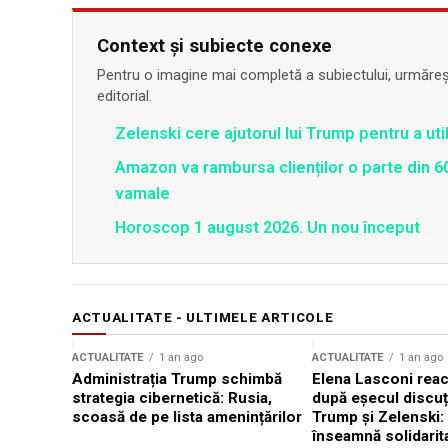
Context și subiecte conexe
Pentru o imagine mai completă a subiectului, urmărește
editorial.
Zelenski cere ajutorul lui Trump pentru a util
Amazon va rambursa clienților o parte din 60
vamale
Horoscop 1 august 2026. Un nou început
ACTUALITATE - ULTIMELE ARTICOLE
ACTUALITATE
1 an ago
ACTUALITATE
1 an ago
Administrația Trump schimbă
Elena Lasconi rea
strategia cibernetică: Rusia,
după eșecul discuți
scoasă de pe lista amenințărilor
Trump și Zelenski:
înseamnă solidarit