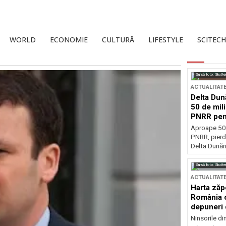
WORLD
ECONOMIE
CULTURĂ
LIFESTYLE
SCITECH
Sursă foto: Shutte
ACTUALITAT
Delta Dun
50 de mil
PNRR pen
esențiale
Aproape 50 
PNRR, pierdu
Delta Dunării
Sursă foto: Shutte
ACTUALITAT
Harta zăp
România c
depuneri 
Ninsorile di