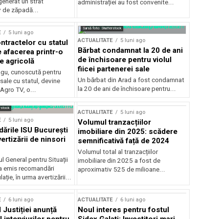
generat un strat
administrației au fost convenite...
v de zăpadă...
Sursă foto: Shutterstock
E
5 luni ago
ACTUALITATE
5 luni ago
ntractelor cu statul
Bărbat condamnat la 20 de ani
e afacerea printr-o
de închisoare pentru violul
e agricolă
fiicei partenerei sale
gu, cunoscută pentru
Un bărbat din Arad a fost condamnat
sale cu statul, devine
la 20 de ani de închisoare pentru...
 Agro TV, o...
rstock
ACTUALITATE
5 luni ago
E
5 luni ago
Volumul tranzacțiilor
rile ISU București
imobiliare din 2025: scădere
ertizării de ninsori
semnificativă față de 2024
Volumul total al tranzacțiilor
l General pentru Situații
imobiliare din 2025 a fost de
a emis recomandări
aproximativ 525 de milioane...
ție, în urma avertizării...
E
6 luni ago
ACTUALITATE
6 luni ago
 Justiției anunță
Noul interes pentru fostul