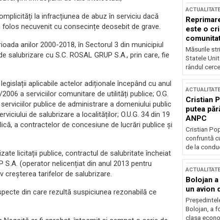
ACTUALITAT
mplicități la infracțiunea de abuz în serviciu dacă
Reprimare
 un folos necuvenit cu consecințe deosebit de grave.
este o cri
comunitate
erioada anilor 2000-2018, în Sectorul 3 din municipiul
Măsurile stri
 de salubrizare cu S.C. ROSAL GRUP S.A., prin care, fie
Statele Unit
rândul cerce
 legislații aplicabile actelor adiționale începând cu anul
ACTUALITAT
2006 a serviciilor comunitare de utilități publice; O.G.
Cristian 
serviciilor publice de administrare a domeniului public
putea păr
rviciului de salubrizare a localităților; O.U.G. 34 din 19
ANPC
blică, a contractelor de concesiune de lucrări publice și
Cristian Po
confruntă cu
de la conduc
zate licitații publice, contractul de salubritate încheiat
 S.A. (operator nelicențiat din anul 2013 pentru
ACTUALITAT
v creșterea tarifelor de salubrizare.
Bolojan a
un avion d
aspecte din care rezultă suspiciunea rezonabilă ce
Președintele
Bolojan, a f
clasa econom