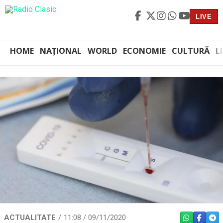
LIVE
HOME
NAȚIONAL
WORLD
ECONOMIE
CULTURĂ
L
ACTUALITATE
11:08 / 09/11/2020
WHATSAPP
FACEBO
TEL