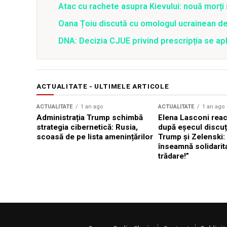
Atac cu rachete asupra Kievului: nouă morți
Oana Țoiu discută cu omologul ucrainean de
DNA: Decizia CJUE privind prescripția se apli
ACTUALITATE - ULTIMELE ARTICOLE
ACTUALITATE
1 an ago
ACTUALITATE
1 an ago
Administrația Trump schimbă
Elena Lasconi rea
strategia cibernetică: Rusia,
după eșecul discuți
scoasă de pe lista amenințărilor
Trump și Zelenski:
înseamnă solidarit
trădare!”