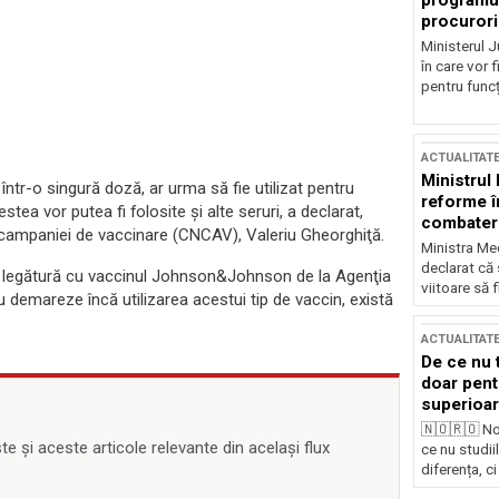
programul
procurori
Ministerul Ju
în care vor f
pentru funcți
ACTUALITAT
Ministrul
tr-o singură doză, ar urma să fie utilizat pentru
reforme î
tea vor putea fi folosite şi alte seruri, a declarat,
combaterea
 campaniei de vaccinare (CNCAV), Valeriu Gheorghiţă.
Ministra Med
declarat că
în legătură cu vaccinul Johnson&Johnson de la Agenţia
viitoare să 
 demareze încă utilizarea acestui tip de vaccin, există
ACTUALITAT
De ce nu 
doar pentr
superioar
🇳🇴🇷🇴 No
 și aceste articole relevante din același flux
ce nu studii
diferența, ci