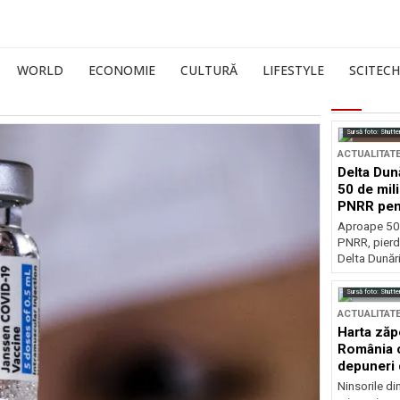
WORLD
ECONOMIE
CULTURĂ
LIFESTYLE
SCITECH
Sursă foto: Shutte
ACTUALITAT
Delta Dun
50 de mil
PNRR pen
esențiale
Aproape 50 
PNRR, pierdu
Delta Dunării
Sursă foto: Shutte
ACTUALITAT
Harta zăp
România c
depuneri 
Ninsorile di