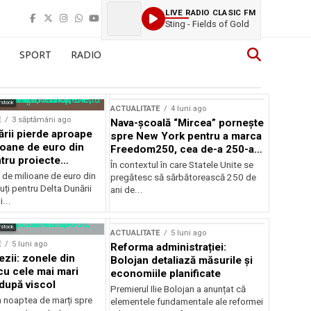
LIVE RADIO CLASIC FM
Sting - Fields of Gold
SPORT
RADIO
rstock
ACTUALITATE
4 luni ago
E
3 săptămâni ago
Nava-școală “Mircea” pornește
ării pierde aproape
spre New York pentru a marca
ioane de euro din
Freedom250, cea de-a 250-a
tru proiecte
aniversare a Statelor Unite
În contextul în care Statele Unite se
de milioane de euro din
pregătesc să sărbătorească 250 de
ți pentru Delta Dunării
ani de...
...
rstock
ACTUALITATE
5 luni ago
E
5 luni ago
Reforma administrației:
ezii: zonele din
Bolojan detaliază măsurile și
u cele mai mari
economiile planificate
după viscol
Premierul Ilie Bolojan a anunțat că
n noaptea de marți spre
elementele fundamentale ale reformei