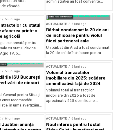
generat un strat
administrației au fost convenite...
v de zăpadă...
Sursă foto: Shutterstock
E
5 luni ago
ACTUALITATE
5 luni ago
ntractelor cu statul
Bărbat condamnat la 20 de ani
e afacerea printr-o
de închisoare pentru violul
e agricolă
fiicei partenerei sale
gu, cunoscută pentru
Un bărbat din Arad a fost condamnat
sale cu statul, devine
la 20 de ani de închisoare pentru...
 Agro TV, o...
rstock
ACTUALITATE
5 luni ago
E
5 luni ago
Volumul tranzacțiilor
rile ISU București
imobiliare din 2025: scădere
ertizării de ninsori
semnificativă față de 2024
Volumul total al tranzacțiilor
l General pentru Situații
imobiliare din 2025 a fost de
a emis recomandări
aproximativ 525 de milioane...
ție, în urma avertizării...
E
6 luni ago
ACTUALITATE
6 luni ago
 Justiției anunță
Noul interes pentru fostul