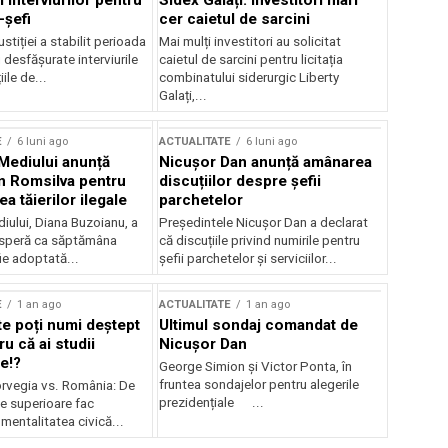
 interviurilor pentru
Sidex Galați: Investitori mari
-șefi
cer caietul de sarcini
stiției a stabilit perioada
Mai mulți investitori au solicitat
i desfășurate interviurile
caietul de sarcini pentru licitația
ile de...
combinatului siderurgic Liberty
Galați,...
E
6 luni ago
ACTUALITATE
6 luni ago
 Mediului anunță
Nicușor Dan anunță amânarea
n Romsilva pentru
discuțiilor despre șefii
 tăierilor ilegale
parchetelor
iului, Diana Buzoianu, a
Președintele Nicușor Dan a declarat
 speră ca săptămâna
că discuțiile privind numirile pentru
fie adoptată...
șefii parchetelor și serviciilor...
E
1 an ago
ACTUALITATE
1 an ago
te poți numi deștept
Ultimul sondaj comandat de
u că ai studii
Nicușor Dan
e!?
George Simion și Victor Ponta, în
fruntea sondajelor pentru alegerile
rvegia vs. România: De
prezidențiale ...
le superioare fac
 mentalitatea civică...