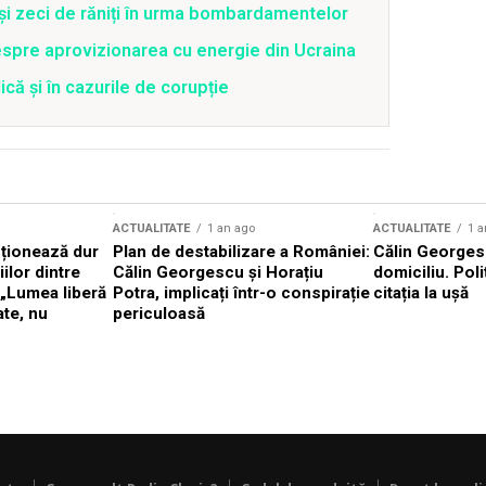
 și zeci de răniți în urma bombardamentelor
spre aprovizionarea cu energie din Ucraina
că și în cazurile de corupție
ACTUALITATE
1 an ago
ACTUALITATE
1 a
cționează dur
Plan de destabilizare a României:
Călin Georgesc
ilor dintre
Călin Georgescu și Horațiu
domiciliu. Poli
 „Lumea liberă
Potra, implicați într-o conspirație
citația la ușă
ate, nu
periculoasă