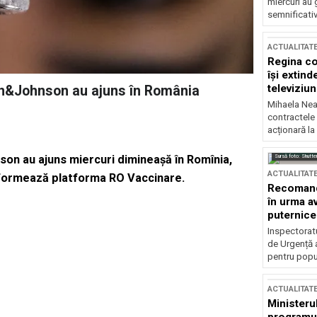
miercuri au 
semnificati
ACTUALITAT
Regina co
își extind
televiziun
on&Johnson au ajuns în România
Mihaela Nea
contractele 
acționară la
Sursă foto: Shutte
n au ajuns miercuri dimineașă în Romînia,
ACTUALITAT
 informează platforma RO Vaccinare.
Recomandă
în urma av
puternice
Inspectoratu
de Urgență 
pentru popula
ACTUALITAT
Ministerul