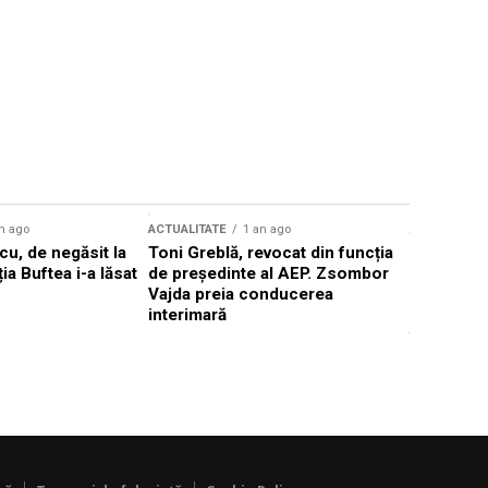
n ago
ACTUALITATE
1 an ago
ACTUALITATE
u, de negăsit la
Toni Greblă, revocat din funcția
Ilie Boloj
ția Buftea i-a lăsat
de președinte al AEP. Zsombor
alegerilor
Vajda preia conducerea
constituți
interimară
concentră
viitoarelo