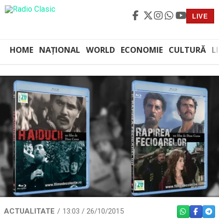
LIVE
HOME
NAȚIONAL
WORLD
ECONOMIE
CULTURĂ
L
ACTUALITATE
13:03 / 26/10/2015
WHATSAPP
FACEBO
TEL