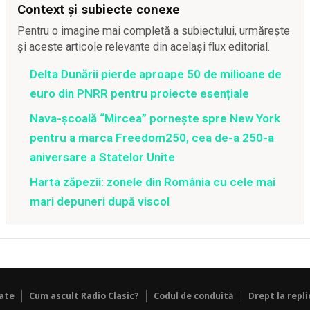
Context și subiecte conexe
Pentru o imagine mai completă a subiectului, urmărește
și aceste articole relevante din același flux editorial.
Delta Dunării pierde aproape 50 de milioane de
euro din PNRR pentru proiecte esențiale
Nava-școală “Mircea” pornește spre New York
pentru a marca Freedom250, cea de-a 250-a
aniversare a Statelor Unite
Harta zăpezii: zonele din România cu cele mai
mari depuneri după viscol
tate
Cum ascult Radio Clasic?
Codul de conduită
Drept la repli