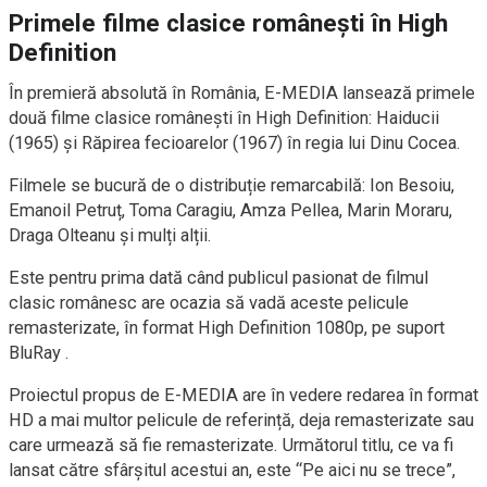
Primele filme clasice românești în High
Definition
În premieră absolută în România, E-MEDIA lansează primele
două filme clasice românești în High Definition: Haiducii
(1965) și Răpirea fecioarelor (1967) în regia lui Dinu Cocea.
Filmele se bucură de o distribuție remarcabilă: Ion Besoiu,
Emanoil Petruț, Toma Caragiu, Amza Pellea, Marin Moraru,
Draga Olteanu și mulți alții.
Este pentru prima dată când publicul pasionat de filmul
clasic românesc are ocazia să vadă aceste pelicule
remasterizate, în format High Definition 1080p, pe suport
BluRay .
Proiectul propus de E-MEDIA are în vedere redarea în format
HD a mai multor pelicule de referință, deja remasterizate sau
care urmează să fie remasterizate. Următorul titlu, ce va fi
lansat către sfârșitul acestui an, este “Pe aici nu se trece”,