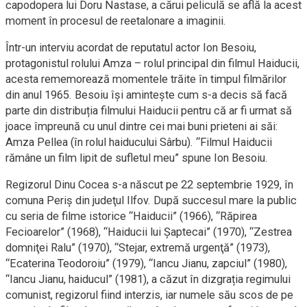
capodopera lui Doru Nastase, a cărui peliculă se află la acest
moment în procesul de reetalonare a imaginii.
Într-un interviu acordat de reputatul actor Ion Besoiu,
protagonistul rolului Amza – rolul principal din filmul Haiducii,
acesta rememorează momentele trăite în timpul filmărilor
din anul 1965. Besoiu își amintește cum s-a decis să facă
parte din distribuția filmului Haiducii pentru că ar fi urmat să
joace împreună cu unul dintre cei mai buni prieteni ai săi:
Amza Pellea (în rolul haiducului Sârbu). “Filmul Haiducii
rămâne un film lipit de sufletul meu” spune Ion Besoiu.
Regizorul Dinu Cocea s-a născut pe 22 septembrie 1929, în
comuna Periş din judeţul Ilfov. După succesul mare la public
cu seria de filme istorice “Haiducii” (1966), “Răpirea
Fecioarelor” (1968), “Haiducii lui Şaptecai” (1970), “Zestrea
domniţei Ralu” (1970), “Stejar, extremă urgenţă” (1973),
“Ecaterina Teodoroiu” (1979), “Iancu Jianu, zapciul” (1980),
“Iancu Jianu, haiducul” (1981), a căzut în dizgrația regimului
comunist, regizorul fiind interzis, iar numele său scos de pe