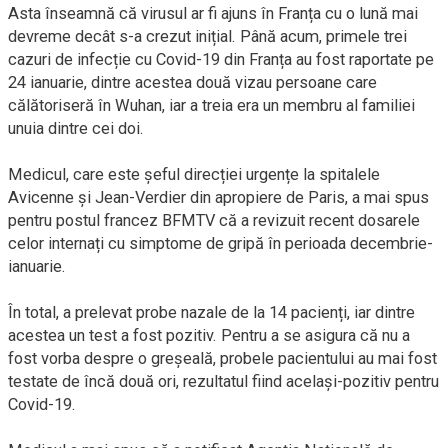
Asta înseamnă că virusul ar fi ajuns în Franța cu o lună mai
devreme decât s-a crezut inițial. Până acum, primele trei
cazuri de infecție cu Covid-19 din Franța au fost raportate pe
24 ianuarie, dintre acestea două vizau persoane care
călătoriseră în Wuhan, iar a treia era un membru al familiei
unuia dintre cei doi.
Medicul, care este șeful direcției urgențe la spitalele
Avicenne și Jean-Verdier din apropiere de Paris, a mai spus
pentru postul francez BFMTV că a revizuit recent dosarele
celor internați cu simptome de gripă în perioada decembrie-
ianuarie.
În total, a prelevat probe nazale de la 14 pacienți, iar dintre
acestea un test a fost pozitiv. Pentru a se asigura că nu a
fost vorba despre o greșeală, probele pacientului au mai fost
testate de încă două ori, rezultatul fiind același-pozitiv pentru
Covid-19.