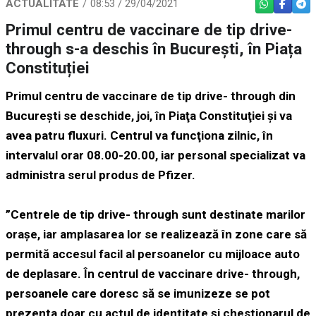
ACTUALITATE
08:53 / 29/04/2021
WHATSAPP
FACEBO
TEL
Primul centru de vaccinare de tip drive-
through s-a deschis în București, în Piața
Constituției
Primul centru de vaccinare de tip drive- through din
Bucureşti se deschide, joi, în Piaţa Constituţiei şi va
avea patru fluxuri. Centrul va funcţiona zilnic, în
intervalul orar 08.00-20.00, iar personal specializat va
administra serul produs de Pfizer.
”Centrele de tip drive- through sunt destinate marilor
oraşe, iar amplasarea lor se realizează în zone care să
permită accesul facil al persoanelor cu mijloace auto
de deplasare. În centrul de vaccinare drive- through,
persoanele care doresc să se imunizeze se pot
prezenta doar cu actul de identitate şi chestionarul de