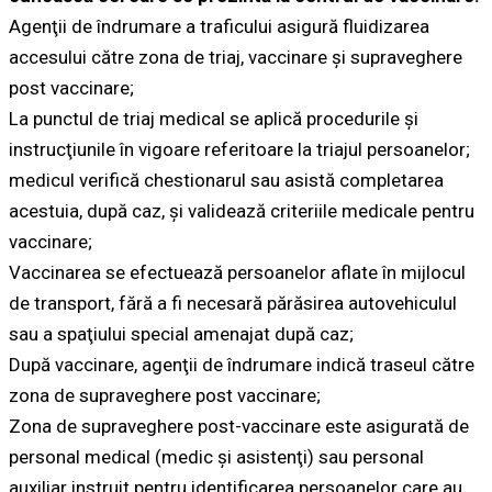
Agenţii de îndrumare a traficului asigură fluidizarea
accesului către zona de triaj, vaccinare şi supraveghere
post vaccinare;
La punctul de triaj medical se aplică procedurile şi
instrucţiunile în vigoare referitoare la triajul persoanelor;
medicul verifică chestionarul sau asistă completarea
acestuia, după caz, şi validează criteriile medicale pentru
vaccinare;
Vaccinarea se efectuează persoanelor aflate în mijlocul
de transport, fără a fi necesară părăsirea autovehiculul
sau a spaţiului special amenajat după caz;
După vaccinare, agenţii de îndrumare indică traseul către
zona de supraveghere post vaccinare;
Zona de supraveghere post-vaccinare este asigurată de
personal medical (medic şi asistenţi) sau personal
auxiliar instruit pentru identificarea persoanelor care au