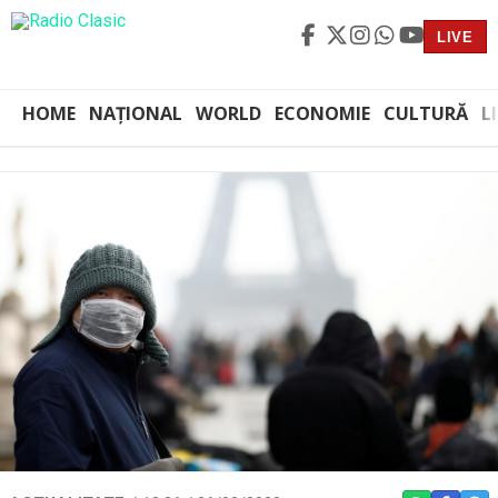
LIVE
HOME
NAȚIONAL
WORLD
ECONOMIE
CULTURĂ
L