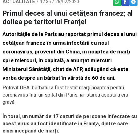
ACTUALITATE
12:36 / 26/02/2020
WHATSAPP
FACEBO
TEL
Primul deces al unui cetăţean francez; al
doilea pe teritoriul Franţei
Autorităţile de la Paris au raportat primul deces al unui
cetăţean francez în urma infectării cu noul
coronavirus, provenit din China, în noaptea de marţi
spre miercuri, în capitală, a anunţat miercuri
Ministerul Sănătăţii, citat de AFP, adăugând că este
vorba despre un bărbat în vârstă de 60 de ani.
Potrivit DPA, bărbatul a fost testat marţi noaptea pentru
coronavirus într-un spital din Paris, iar starea acestuia era
gravă.
În total, un număr de 17 cazuri de persoane infectate cu
acest virus au fost identificate în Franţa, dintre care
cinci începând de marţi.