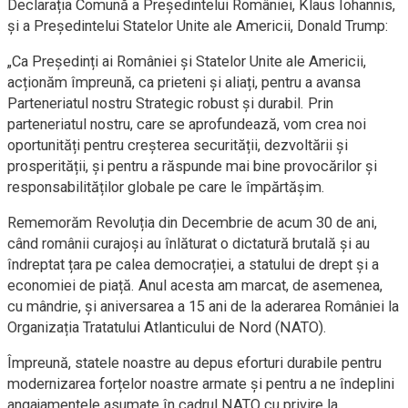
Declarația Comună a Președintelui României, Klaus Iohannis,
și a Președintelui Statelor Unite ale Americii, Donald Trump:
„Ca Președinți ai României și Statelor Unite ale Americii,
acționăm împreună, ca prieteni și aliați, pentru a avansa
Parteneriatul nostru Strategic robust și durabil. Prin
parteneriatul nostru, care se aprofundează, vom crea noi
oportunități pentru creșterea securității, dezvoltării și
prosperității, și pentru a răspunde mai bine provocărilor și
responsabilităților globale pe care le împărtășim.
Rememorăm Revoluția din Decembrie de acum 30 de ani,
când românii curajoși au înlăturat o dictatură brutală și au
îndreptat țara pe calea democrației, a statului de drept și a
economiei de piață. Anul acesta am marcat, de asemenea,
cu mândrie, și aniversarea a 15 ani de la aderarea României la
Organizația Tratatului Atlanticului de Nord (NATO).
Împreună, statele noastre au depus eforturi durabile pentru
modernizarea forțelor noastre armate și pentru a ne îndeplini
angajamentele asumate în cadrul NATO cu privire la