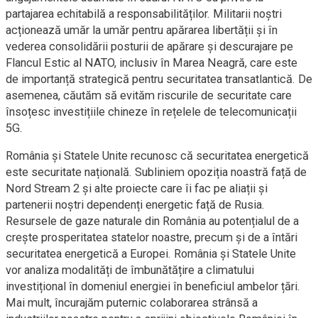
partajarea echitabilă a responsabilităților. Militarii noștri
acționează umăr la umăr pentru apărarea libertății și în
vederea consolidării posturii de apărare și descurajare pe
Flancul Estic al NATO, inclusiv în Marea Neagră, care este
de importanță strategică pentru securitatea transatlantică. De
asemenea, căutăm să evităm riscurile de securitate care
însoțesc investițiile chineze în rețelele de telecomunicații
5G.
România și Statele Unite recunosc că securitatea energetică
este securitate națională. Subliniem opoziția noastră față de
Nord Stream 2 și alte proiecte care îi fac pe aliații și
partenerii noștri dependenți energetic față de Rusia.
Resursele de gaze naturale din România au potențialul de a
crește prosperitatea statelor noastre, precum și de a întări
securitatea energetică a Europei. România și Statele Unite
vor analiza modalități de îmbunătățire a climatului
investițional în domeniul energiei în beneficiul ambelor țări.
Mai mult, încurajăm puternic colaborarea strânsă a