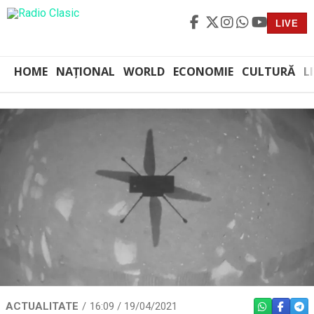
LIVE
HOME
NAȚIONAL
WORLD
ECONOMIE
CULTURĂ
L
ACTUALITATE
16:09 / 19/04/2021
WHATSAPP
FACEBO
TEL