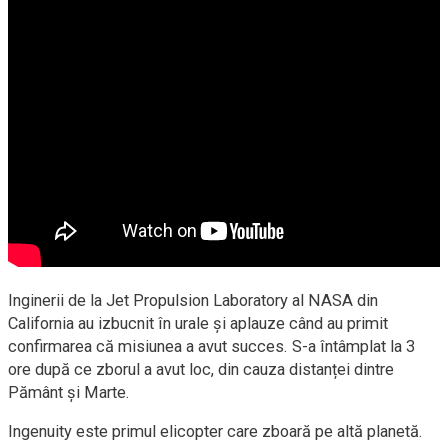
Inginerii de la Jet Propulsion Laboratory al NASA din
California au izbucnit în urale și aplauze când au primit
confirmarea că misiunea a avut succes. S-a întâmplat la 3
ore după ce zborul a avut loc, din cauza distanței dintre
Pământ și Marte.
Ingenuity este primul elicopter care zboară pe altă planetă.