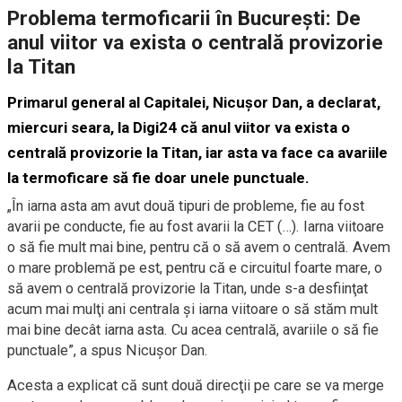
Problema termoficarii în București: De
anul viitor va exista o centrală provizorie
la Titan
Primarul general al Capitalei, Nicuşor Dan, a declarat,
miercuri seara, la Digi24 că anul viitor va exista o
centrală provizorie la Titan, iar asta va face ca avariile
la termoficare să fie doar unele punctuale.
„În iarna asta am avut două tipuri de probleme, fie au fost
avarii pe conducte, fie au fost avarii la CET (…). Iarna viitoare
o să fie mult mai bine, pentru că o să avem o centrală. Avem
o mare problemă pe est, pentru că e circuitul foarte mare, o
să avem o centrală provizorie la Titan, unde s-a desfiinţat
acum mai mulţi ani centrala şi iarna viitoare o să stăm mult
mai bine decât iarna asta. Cu acea centrală, avariile o să fie
punctuale”, a spus Nicuşor Dan.
Acesta a explicat că sunt două direcţii pe care se va merge