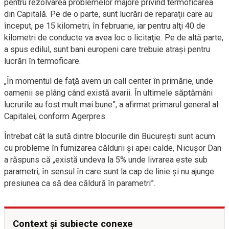
pentru rezolvarea problemelor majore privind termoficarea
din Capitală. Pe de o parte, sunt lucrări de reparaţii care au
început, pe 15 kilometri, în februarie, iar pentru alţi 40 de
kilometri de conducte va avea loc o licitaţie. Pe de altă parte,
a spus edilul, sunt bani europeni care trebuie atraşi pentru
lucrări în termoficare.
„În momentul de faţă avem un call center în primărie, unde
oamenii se plâng când există avarii. În ultimele săptămâni
lucrurile au fost mult mai bune”, a afirmat primarul general al
Capitalei, conform Agerpres.
Întrebat cât la sută dintre blocurile din Bucureşti sunt acum
cu probleme în furnizarea căldurii şi apei calde, Nicuşor Dan
a răspuns că „există undeva la 5% unde livrarea este sub
parametri, în sensul în care sunt la cap de linie şi nu ajunge
presiunea ca să dea căldură în parametri”.
Context și subiecte conexe