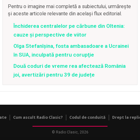
Pentru o imagine mai completă a subiectului, urmărește
și aceste articole relevante din același flux editorial.
Închiderea centralelor pe cărbune din Oltenia:
cauze și perspective de viitor
Olga Stefanîşina, fosta ambasadoare a Ucrainei
în SUA, inculpată pentru corupţie
Două coduri de vreme rea afectează România
joi, avertizări pentru 39 de județe
tate
Cum ascult Radio Clasic?
Codul de conduită
Drept la repli
© Radio Clasic, 2026