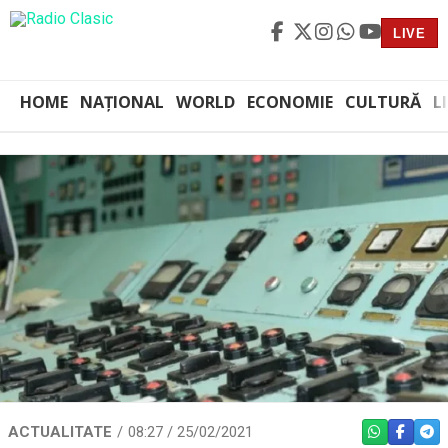
LIVE
HOME
NAȚIONAL
WORLD
ECONOMIE
CULTURĂ
L
ACTUALITATE
08:27 / 25/02/2021
WHATSAPP
FACEBO
TEL