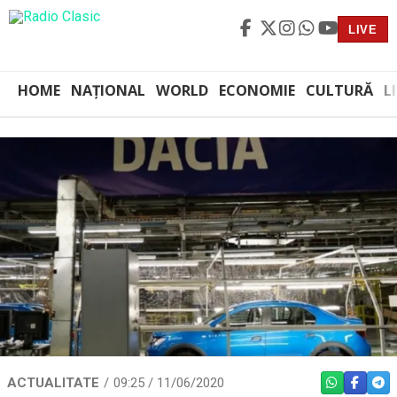
LIVE
HOME
NAȚIONAL
WORLD
ECONOMIE
CULTURĂ
L
ACTUALITATE
09:25 / 11/06/2020
WHATSAPP
FACEBO
TEL