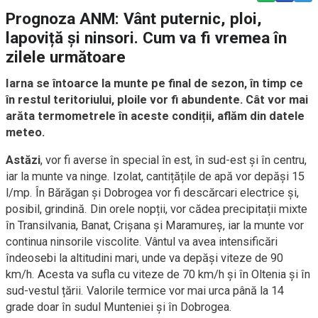
Prognoza ANM: Vânt puternic, ploi,
lapoviță și ninsori. Cum va fi vremea în
zilele următoare
Iarna se întoarce la munte pe final de sezon, în timp ce
în restul teritoriului, ploile vor fi abundente. Cât vor mai
arăta termometrele în aceste condiții, aflăm din datele
meteo.
Astăzi
, vor fi averse în special în est, în sud-est și în centru,
iar la munte va ninge. Izolat, cantițățile de apă vor depăși 15
l/mp. În Bărăgan și Dobrogea vor fi descărcari electrice și,
posibil, grindină. Din orele nopții, vor cădea precipitații mixte
în Transilvania, Banat, Crișana și Maramureș, iar la munte vor
continua ninsorile viscolite. Vântul va avea intensificări
îndeosebi la altitudini mari, unde va depăși viteze de 90
km/h. Acesta va sufla cu viteze de 70 km/h și în Oltenia și în
sud-vestul țării. Valorile termice vor mai urca până la 14
grade doar în sudul Munteniei și în Dobrogea.