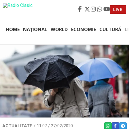
LIVE
HOME
NAȚIONAL
WORLD
ECONOMIE
CULTURĂ
L
ACTUALITATE
11:07 / 27/02/2020
WHATSAPP
FACEBO
TEL