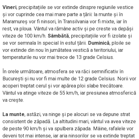
Vineri
, precipitațiile se vor extinde dinspre regiunile vestice
și vor cuprinde cea mai mare parte a țării: la munte și în
Maramureș vor fi ninsori, în Transilvania vor fi mixte, iar în
rest, va ploua. Vântul va rămâne activ și pe creste va depăși
viteze de 100 km/h.
Sâmbătă
, precipitațiile vor fi izolate și
se vor semnala în special în estul țării.
Duminică
, ploile se
vor extinde din nou în jumătatea vestică a teritoriului, iar
temperaturile nu vor mai trece de 13 grade Celsius.
În orele următoare, atmosfera se va răci semnificativ în
București și nu vor fi mai multe de 12 grade Celsius. Norii vor
acoperi treptat cerul și vor apărea ploi slabe trecătoare.
Vântul va atinge viteze de 55 km/h, iar presiunea atmosferică
va crește.
La munte
, astăzi, va ninge și pe alocuri se va depune strat
consistent de zăpadă. La altitudini mari, vântul va avea viteze
de peste 90 km/h și va spulbera zăpada.
Mâine, rafalele vor
deveni tot mai intense, iar aria ninsorilor se va extinde treptat