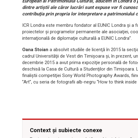
European al Patrimoniului Cultural, aducem în Londra o p
dintre artiştii ale căror lucrări sunt expuse vor fi cunoscu
contribuţia prin propria lor interpretare a patrimoniului c
ICR Londra este membru fondator al EUNIC Londra şi a fost
proiectelor şi programelor permanente ale asociaţiei, coor
internaţională de diplomaţie culturală a EUNIC Londra”.
Oana Stoian
a absolvit studiile de licenţă în 2015 la secţ
cadrul Universităţii de Vest din Timişoara şi, în prezent, u
decembrie 2015 a avut prima expoziţie personală de fotografi
deschisă la Casa de Cultură a Studenţilor din Timişoara. L
finaliştii competiţiei Sony World Photography Awards, fiin
”Art”, cu seria de fotografii alb-negru “How to think inside
Context și subiecte conexe