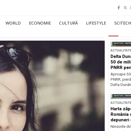
WORLD
ECONOMIE
CULTURĂ
LIFESTYLE
SCITECH
Sursă foto: Shutte
ACTUALITAT
Delta Dun
50 de mil
PNRR pen
esențiale
Aproape 50 
PNRR, pierdu
Delta Dunării
Sursă foto: Shutte
ACTUALITAT
Harta zăp
România c
depuneri 
Ninsorile di