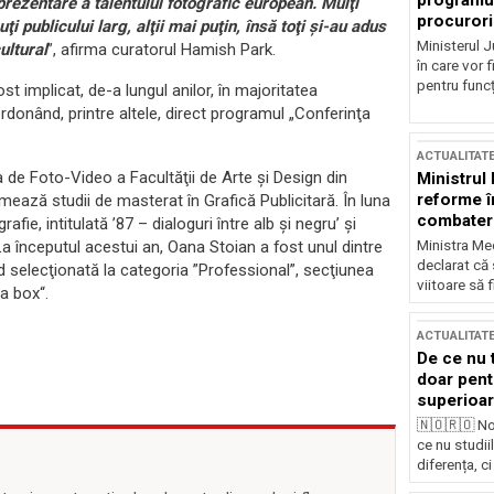
programul
rezentare a talentului fotografic european. Mulţi
procurori
ţi publicului larg, alţii mai puţin, însă toţi şi-au adus
Ministerul Ju
ultural
”, afirma curatorul Hamish Park.
în care vor f
pentru funcți
 implicat, de-a lungul anilor, în majoritatea
donând, printre altele, direct programul „Conferinţa
ACTUALITAT
ia de Foto-Video a Facultăţii de Arte şi Design din
Ministrul
reforme î
rmează studii de masterat în Grafică Publicitară. În luna
combaterea
e, intitulată ’87 – dialoguri între alb şi negru’ şi
Ministra Med
a începutul acestui an, Oana Stoian a fost unul dintre
declarat că
d selecţionată la categoria ”Professional”, secţiunea
viitoare să 
 a box“.
ACTUALITAT
De ce nu 
doar pentr
superioar
🇳🇴🇷🇴 No
ce nu studii
diferența, ci