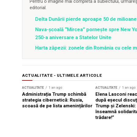
Pentru o imagine mai completă a subiectului, urmărește
editorial.
Delta Dunării pierde aproape 50 de milioane
Nava-școală “Mircea” pornește spre New Y
250-a aniversare a Statelor Unite
Harta zăpezii: zonele din România cu cele m
ACTUALITATE - ULTIMELE ARTICOLE
ACTUALITATE
1 an ago
ACTUALITATE
1 an ago
Administrația Trump schimbă
Elena Lasconi rea
strategia cibernetică: Rusia,
după eșecul discuți
scoasă de pe lista amenințărilor
Trump și Zelenski:
înseamnă solidarit
trădare!”