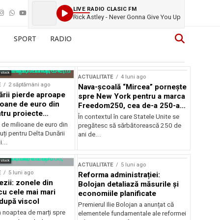
LIVE RADIO CLASIC FM
Rick Astley - Never Gonna Give You Up
SPORT
RADIO
rstock
ACTUALITATE
4 luni ago
E
2 săptămâni ago
Nava-școală “Mircea” pornește
ării pierde aproape
spre New York pentru a marca
ioane de euro din
Freedom250, cea de-a 250-a
tru proiecte
aniversare a Statelor Unite
În contextul în care Statele Unite se
de milioane de euro din
pregătesc să sărbătorească 250 de
ți pentru Delta Dunării
ani de...
...
rstock
ACTUALITATE
5 luni ago
E
5 luni ago
Reforma administrației:
ezii: zonele din
Bolojan detaliază măsurile și
u cele mai mari
economiile planificate
după viscol
Premierul Ilie Bolojan a anunțat că
n noaptea de marți spre
elementele fundamentale ale reformei