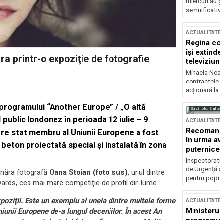
miercuri au 
semnificati
ACTUALITAT
Regina co
își extind
ra printr-o expoziţie de fotografie
televiziun
Mihaela Nea
contractele 
acționară la
tul programului “Another Europe” / „O altă
Sursă foto: Shutte
 public londonez în perioada 12 iulie – 9
ACTUALITAT
Recomandă
care stat membru al Uniunii Europene a fost
în urma av
beton proiectată special şi instalată în zona
puternice
Inspectoratu
de Urgență 
ânăra fotografă
Oana Stoian (foto sus)
, unul dintre
pentru popula
wards, cea mai mare competiţie de profil din lume.
oziţii. Este un exemplu al uneia dintre multele forme
ACTUALITAT
Ministerul
iunii Europene de-a lungul deceniilor. În acest An