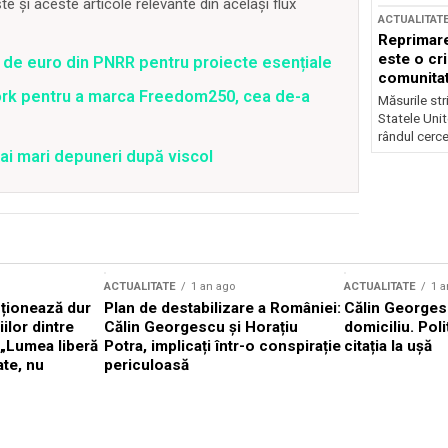
 și aceste articole relevante din același flux
ACTUALITAT
Reprimare
este o cri
 de euro din PNRR pentru proiecte esențiale
comunitate
ork pentru a marca Freedom250, cea de-a
Măsurile stri
Statele Unit
rândul cerce
ai mari depuneri după viscol
ACTUALITATE
1 an ago
ACTUALITATE
1 a
cționează dur
Plan de destabilizare a României:
Călin Georgesc
ilor dintre
Călin Georgescu și Horațiu
domiciliu. Poli
 „Lumea liberă
Potra, implicați într-o conspirație
citația la ușă
ate, nu
periculoasă