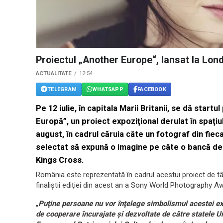
Proiectul „Another Europe“, lansat la Lond
ACTUALITATE
12:54
TELEGRAM
WHATSAPP
FACEBOOK
Pe 12 iulie, în capitala Marii Britanii, se dă star
Europă”, un proiect expoziţional derulat în spaţiul
august, în cadrul căruia câte un fotograf din fie
selectat să expună o imagine pe câte o bancă de 
Kings Cross.
România este reprezentată în cadrul acestui proiect de t
finaliştii ediţiei din acest an a Sony World Photography A
„
Puţine persoane nu vor înţelege simbolismul acestei exp
de cooperare încurajate şi dezvoltate de către statele Un