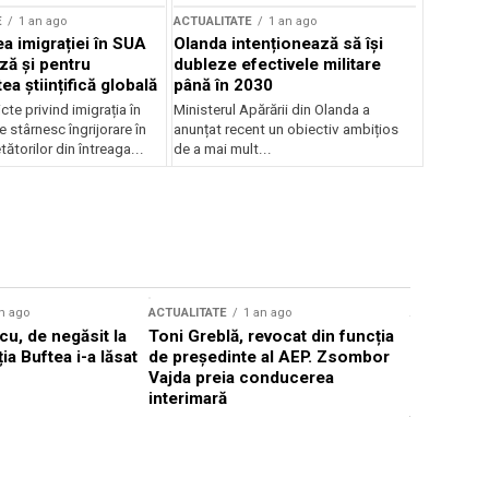
E
1 an ago
ACTUALITATE
1 an ago
a imigrației în SUA
Olanda intenționează să își
ză și pentru
dubleze efectivele militare
a științifică globală
până în 2030
cte privind imigrația în
Ministerul Apărării din Olanda a
e stârnesc îngrijorare în
anunțat recent un obiectiv ambițios
tătorilor din întreaga...
de a mai mult...
n ago
ACTUALITATE
1 an ago
ACTUALITATE
u, de negăsit la
Toni Greblă, revocat din funcția
Ilie Boloj
ția Buftea i-a lăsat
de președinte al AEP. Zsombor
alegerilor
Vajda preia conducerea
constituți
interimară
concentră
viitoarelo