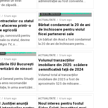
generat un strat
administrației au fost convenite...
v de zăpadă...
Sursă foto: Shutterstock
E
5 luni ago
ACTUALITATE
5 luni ago
ntractelor cu statul
Bărbat condamnat la 20 de ani
e afacerea printr-o
de închisoare pentru violul
e agricolă
fiicei partenerei sale
gu, cunoscută pentru
Un bărbat din Arad a fost condamnat
sale cu statul, devine
la 20 de ani de închisoare pentru...
 Agro TV, o...
rstock
ACTUALITATE
5 luni ago
E
5 luni ago
Volumul tranzacțiilor
rile ISU București
imobiliare din 2025: scădere
ertizării de ninsori
semnificativă față de 2024
Volumul total al tranzacțiilor
l General pentru Situații
imobiliare din 2025 a fost de
a emis recomandări
aproximativ 525 de milioane...
ție, în urma avertizării...
E
6 luni ago
ACTUALITATE
6 luni ago
 Justiției anunță
Noul interes pentru fostul