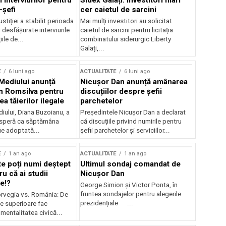
 interviurilor pentru
Sidex Galați: Investitori mari
-șefi
cer caietul de sarcini
stiției a stabilit perioada
Mai mulți investitori au solicitat
i desfășurate interviurile
caietul de sarcini pentru licitația
ile de...
combinatului siderurgic Liberty
Galați,...
E
6 luni ago
ACTUALITATE
6 luni ago
 Mediului anunță
Nicușor Dan anunță amânarea
n Romsilva pentru
discuțiilor despre șefii
 tăierilor ilegale
parchetelor
iului, Diana Buzoianu, a
Președintele Nicușor Dan a declarat
 speră ca săptămâna
că discuțiile privind numirile pentru
fie adoptată...
șefii parchetelor și serviciilor...
E
1 an ago
ACTUALITATE
1 an ago
te poți numi deștept
Ultimul sondaj comandat de
u că ai studii
Nicușor Dan
e!?
George Simion și Victor Ponta, în
fruntea sondajelor pentru alegerile
rvegia vs. România: De
prezidențiale ...
le superioare fac
 mentalitatea civică...