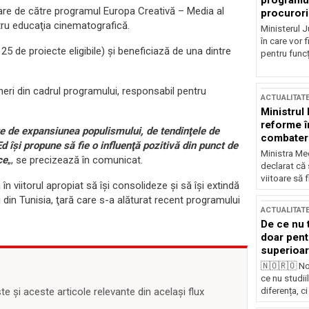
programul
anţare de către programul Europa Creativă – Media al
procurori
ntru educaţia cinematografică.
Ministerul Ju
în care vor f
 25 de proiecte eligibile) şi beneficiază de una dintre
pentru funcți
neri din cadrul programului, responsabil pentru
ACTUALITAT
Ministrul
reforme î
te de expansiunea populismului, de tendinţele de
combaterea
Ed îşi propune să fie o influenţă pozitivă din punct de
Ministra Med
ce
„, se precizează în comunicat.
declarat că
viitoare să 
n viitorul apropiat să îşi consolideze şi să îşi extindă
ri din Tunisia, ţară care s-a alăturat recent programului
ACTUALITAT
De ce nu 
doar pentr
superioar
🇳🇴🇷🇴 No
ce nu studii
diferența, ci
 și aceste articole relevante din același flux