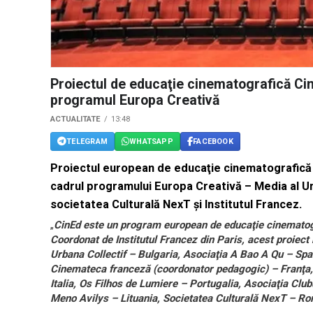
Proiectul de educaţie cinematografică Cin
programul Europa Creativă
ACTUALITATE
13:48
TELEGRAM
WHATSAPP
FACEBOOK
Proiectul european de educaţie cinematografică C
cadrul programului Europa Creativă – Media al Un
societatea Culturală NexT şi Institutul Francez.
„
CinEd este un program european de educaţie cinematograf
Coordonat de Institutul Francez din Paris, acest proiect 
Urbana Collectif – Bulgaria, Asociaţia A Bao A Qu – Span
Cinemateca franceză (coordonator pedagogic) – Franţa,
Italia, Os Filhos de Lumiere – Portugalia, Asociaţia Clu
Meno Avilys – Lituania, Societatea Culturală NexT – R