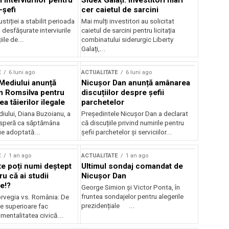
 interviurilor pentru
Sidex Galați: Investitori mari
-șefi
cer caietul de sarcini
stiției a stabilit perioada
Mai mulți investitori au solicitat
i desfășurate interviurile
caietul de sarcini pentru licitația
ile de...
combinatului siderurgic Liberty
Galați,...
E
6 luni ago
ACTUALITATE
6 luni ago
 Mediului anunță
Nicușor Dan anunță amânarea
n Romsilva pentru
discuțiilor despre șefii
 tăierilor ilegale
parchetelor
iului, Diana Buzoianu, a
Președintele Nicușor Dan a declarat
 speră ca săptămâna
că discuțiile privind numirile pentru
fie adoptată...
șefii parchetelor și serviciilor...
E
1 an ago
ACTUALITATE
1 an ago
te poți numi deștept
Ultimul sondaj comandat de
u că ai studii
Nicușor Dan
e!?
George Simion și Victor Ponta, în
fruntea sondajelor pentru alegerile
rvegia vs. România: De
prezidențiale ...
le superioare fac
 mentalitatea civică...