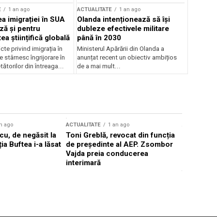
E
1 an ago
ACTUALITATE
1 an ago
a imigrației în SUA
Olanda intenționează să își
ză și pentru
dubleze efectivele militare
a științifică globală
până în 2030
cte privind imigrația în
Ministerul Apărării din Olanda a
e stârnesc îngrijorare în
anunțat recent un obiectiv ambițios
tătorilor din întreaga...
de a mai mult...
n ago
ACTUALITATE
1 an ago
ACTUALITATE
u, de negăsit la
Toni Greblă, revocat din funcția
Ilie Boloj
ția Buftea i-a lăsat
de președinte al AEP. Zsombor
alegerilor
Vajda preia conducerea
constituți
interimară
concentră
viitoarelo