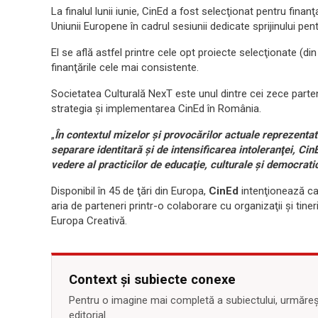
La finalul lunii iunie, CinEd a fost selecţionat pentru fin
Uniunii Europene în cadrul sesiunii dedicate sprijinului pe
El se află astfel printre cele opt proiecte selecţionate (din
finanţările cele mai consistente.
Societatea Culturală NexT este unul dintre cei zece parte
strategia şi implementarea CinEd în România.
„
În contextul mizelor şi provocărilor actuale reprezenta
separare identitară şi de intensificarea intoleranţei, Cin
vedere al practicilor de educaţie, culturale şi democrati
Disponibil în 45 de ţări din Europa,
CinEd
intenţionează ca î
aria de parteneri printr-o colaborare cu organizaţii şi tine
Europa Creativă.
Context și subiecte conexe
Pentru o imagine mai completă a subiectului, urmărește
editorial.