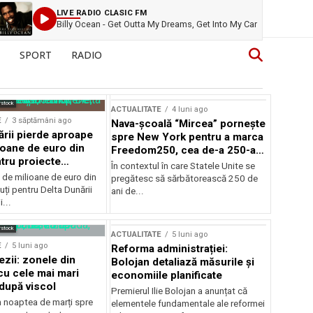
LIVE RADIO CLASIC FM
Billy Ocean - Get Outta My Dreams, Get Into My Car
SPORT
RADIO
rstock
ACTUALITATE
4 luni ago
E
3 săptămâni ago
Nava-școală “Mircea” pornește
ării pierde aproape
spre New York pentru a marca
ioane de euro din
Freedom250, cea de-a 250-a
tru proiecte
aniversare a Statelor Unite
În contextul în care Statele Unite se
de milioane de euro din
pregătesc să sărbătorească 250 de
ți pentru Delta Dunării
ani de...
...
rstock
ACTUALITATE
5 luni ago
E
5 luni ago
Reforma administrației:
ezii: zonele din
Bolojan detaliază măsurile și
u cele mai mari
economiile planificate
după viscol
Premierul Ilie Bolojan a anunțat că
n noaptea de marți spre
elementele fundamentale ale reformei