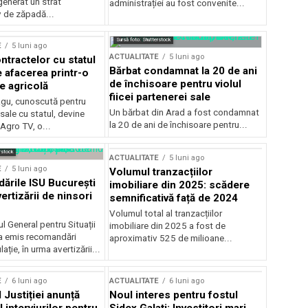
generat un strat
administrației au fost convenite...
v de zăpadă...
Sursă foto: Shutterstock
E
5 luni ago
ACTUALITATE
5 luni ago
ntractelor cu statul
Bărbat condamnat la 20 de ani
e afacerea printr-o
de închisoare pentru violul
e agricolă
fiicei partenerei sale
gu, cunoscută pentru
Un bărbat din Arad a fost condamnat
sale cu statul, devine
la 20 de ani de închisoare pentru...
 Agro TV, o...
rstock
ACTUALITATE
5 luni ago
E
5 luni ago
Volumul tranzacțiilor
rile ISU București
imobiliare din 2025: scădere
ertizării de ninsori
semnificativă față de 2024
Volumul total al tranzacțiilor
l General pentru Situații
imobiliare din 2025 a fost de
a emis recomandări
aproximativ 525 de milioane...
ție, în urma avertizării...
E
6 luni ago
ACTUALITATE
6 luni ago
 Justiției anunță
Noul interes pentru fostul