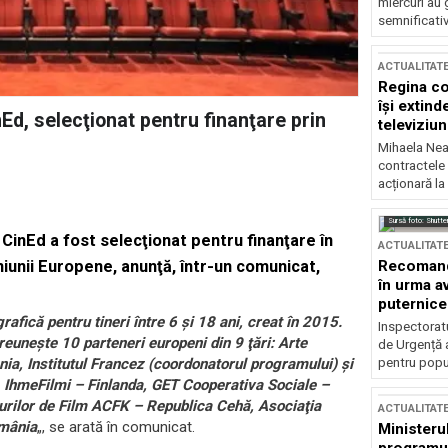
miercuri au 
semnificati
ACTUALITAT
Regina co
își extind
Ed, selecţionat pentru finanţare prin
televiziun
Mihaela Nea
contractele 
acționară la
Sursă foto: Shutte
inEd a fost selecţionat pentru finanţare în
ACTUALITAT
Recomandă
iunii Europene, anunţă, într-un comunicat,
în urma av
puternice
ică pentru tineri între 6 şi 18 ani, creat în 2015.
Inspectoratu
reuneşte 10 parteneri europeni din 9 ţări: Arte
de Urgență 
pentru popula
ia, Institutul Francez (coordonatorul programului) şi
 IhmeFilmi – Finlanda, GET Cooperativa Sociale –
burilor de Film ACFK – Republica Cehă, Asociaţia
ACTUALITAT
omânia
„, se arată în comunicat.
Ministerul