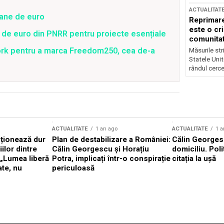
ACTUALITAT
oane de euro
Reprimare
este o cri
 de euro din PNRR pentru proiecte esențiale
comunitate
ork pentru a marca Freedom250, cea de-a
Măsurile stri
Statele Unit
rândul cerce
ACTUALITATE
1 an ago
ACTUALITATE
1 a
cționează dur
Plan de destabilizare a României:
Călin Georgesc
ilor dintre
Călin Georgescu și Horațiu
domiciliu. Poli
 „Lumea liberă
Potra, implicați într-o conspirație
citația la ușă
ate, nu
periculoasă