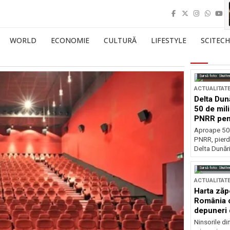
WORLD
ECONOMIE
CULTURĂ
LIFESTYLE
SCITECH
Sursă foto: Shutte
ACTUALITAT
Delta Dun
50 de mil
PNRR pen
esențiale
Aproape 50 
PNRR, pierdu
Delta Dunării
Sursă foto: Shutte
ACTUALITAT
Harta zăp
România c
depuneri 
Ninsorile di