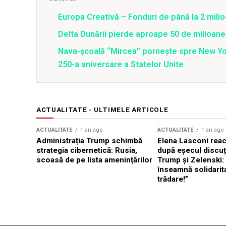
Europa Creativă – Fonduri de până la 2 mili
Delta Dunării pierde aproape 50 de milioane
Nava-școală “Mircea” pornește spre New Y
250-a aniversare a Statelor Unite
ACTUALITATE - ULTIMELE ARTICOLE
ACTUALITATE
1 an ago
ACTUALITATE
1 an ago
Administrația Trump schimbă
Elena Lasconi rea
strategia cibernetică: Rusia,
după eșecul discuți
scoasă de pe lista amenințărilor
Trump și Zelenski:
înseamnă solidarit
trădare!”