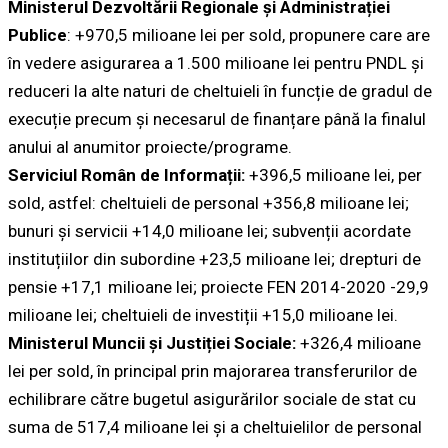
Ministerul Dezvoltării Regionale și Administrației
Publice
: +970,5 milioane lei per sold, propunere care are
în vedere asigurarea a 1.500 milioane lei pentru PNDL și
reduceri la alte naturi de cheltuieli în funcție de gradul de
execuție precum și necesarul de finanțare până la finalul
anului al anumitor proiecte/programe.
Serviciul Român de Informații:
+396,5 milioane lei, per
sold, astfel: cheltuieli de personal +356,8 milioane lei;
bunuri și servicii +14,0 milioane lei; subvenții acordate
instituțiilor din subordine +23,5 milioane lei; drepturi de
pensie +17,1 milioane lei; proiecte FEN 2014-2020 -29,9
milioane lei; cheltuieli de investiții +15,0 milioane lei.
Ministerul Muncii și Justiției Sociale:
+326,4 milioane
lei per sold, în principal prin majorarea transferurilor de
echilibrare către bugetul asigurărilor sociale de stat cu
suma de 517,4 milioane lei și a cheltuielilor de personal