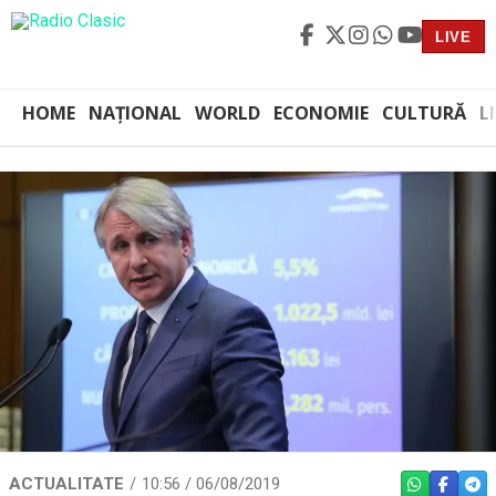
LIVE
HOME
NAȚIONAL
WORLD
ECONOMIE
CULTURĂ
L
ACTUALITATE
10:56 / 06/08/2019
WHATSAPP
FACEBO
TEL