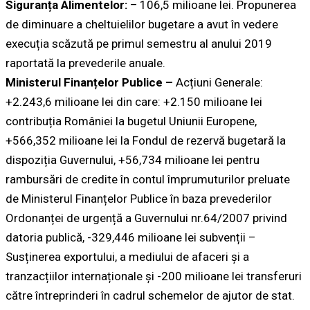
Siguranța Alimentelor:
– 106,5 milioane lei. Propunerea
de diminuare a cheltuielilor bugetare a avut în vedere
execuția scăzută pe primul semestru al anului 2019
raportată la prevederile anuale.
Ministerul Finanțelor Publice –
Acțiuni Generale:
+2.243,6 milioane lei din care: +2.150 milioane lei
contribuția României la bugetul Uniunii Europene,
+566,352 milioane lei la Fondul de rezervă bugetară la
dispoziția Guvernului, +56,734 milioane lei pentru
rambursări de credite în contul împrumuturilor preluate
de Ministerul Finanțelor Publice în baza prevederilor
Ordonanței de urgență a Guvernului nr.64/2007 privind
datoria publică, -329,446 milioane lei subvenții –
Susținerea exportului, a mediului de afaceri și a
tranzacțiilor internaționale și -200 milioane lei transferuri
către întreprinderi în cadrul schemelor de ajutor de stat.