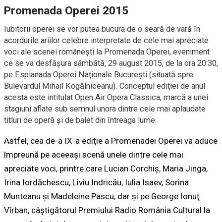
Promenada Operei 2015
Iubitorii operei se vor putea bucura de o seară de vară în
acordurile ariilor celebre interpretate de cele mai apreciate
voci ale scenei româneşti la Promenada Operei, eveniment
ce se va desfăşura sâmbătă, 29 august 2015, de la ora 20:30,
pe Esplanada Operei Naţionale Bucureşti (situată spre
Bulevardul Mihail Kogălniceanu). Conceptul ediţiei de anul
acesta este intitulat Open Air Opera Classica, marcă a unei
stagiuni aflate sub semnul unora dintre cele mai aplaudate
titluri de operă şi de balet din întreaga lume.
Astfel, cea de-a IX-a ediţie a Promenadei Operei va aduce
împreună pe aceeaşi scenă unele dintre cele mai
apreciate voci, printre care Lucian Corchiş, Maria Jinga,
Irina Iordăchescu, Liviu Indricău, Iulia Isaev, Sorina
Munteanu şi Madeleine Pascu, dar și pe George Ionuţ
Vîrban, câștigătorul Premiului Radio România Cultural la