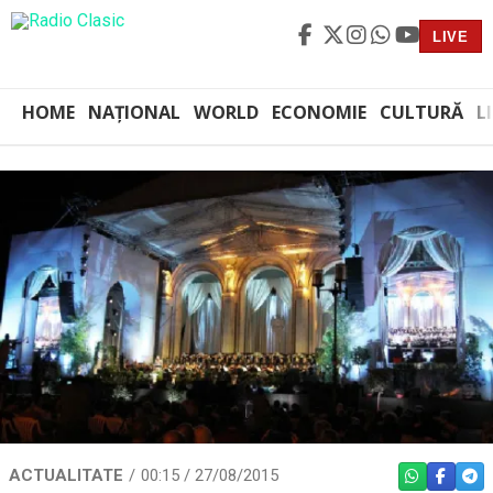
LIVE
HOME
NAȚIONAL
WORLD
ECONOMIE
CULTURĂ
L
ACTUALITATE
00:15 / 27/08/2015
WHATSAPP
FACEBO
TEL