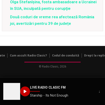
Olga Stefanîşina, fosta ambasadoare a Ucrainei
în SUA, inculpată pentru corupţie
Două coduri de vreme rea afectează România
joi, avertizări pentru 39 de județe
tate
Cum ascult Radio Clasic?
Codul de conduită
Drept la repli
© Radio Clasic, 2026
LIVE RADIO CLASIC FM
↓
Starship - Its Not Enough