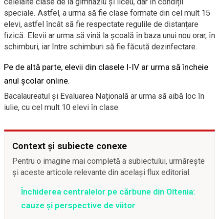
celelalte clase de la gimnaziu și liceu, dar în condiții
speciale. Astfel, a urma să fie clase formate din cel mult
15
elevi
,
astfel încât să fie respectate regulile de distanțare
fizică.
Elevii ar urma să vină la școală
în baza unui nou orar,
în
schimburi, iar între schimburi să fie făcută dezinfectare.
Pe de altă parte, elevii din clasele I-IV ar urma să încheie
anul școlar online.
Bacalaureatul și Evaluarea Națională ar urma să aibă loc în
iulie, cu cel mult 10 elevi în clase.
Context și subiecte conexe
Pentru o imagine mai completă a subiectului, urmărește
și aceste articole relevante din același flux editorial.
Închiderea centralelor pe cărbune din Oltenia:
cauze și perspective de viitor