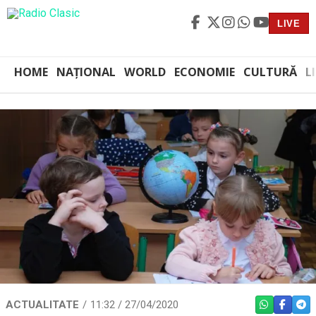
LIVE
HOME
NAȚIONAL
WORLD
ECONOMIE
CULTURĂ
L
ACTUALITATE
11:32 / 27/04/2020
WHATSAPP
FACEBO
TEL