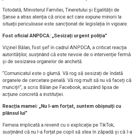
Totodată, Ministerul Familiei, Tineretului și Egalității de
Șanse a atras atenția că orice act care expune minorii la
situații periculoase este sancționat de legislația în vigoare.
Fost oficial ANPDCA: „Sesizați urgent poliția”
Viz̦inel Bălan, fost șef în cadrul ANPDCA, a criticat reacția
autorităților, susținând că este nevoie de o intervenție fermă
și de sesizarea organelor de anchetă.
“Comunicatul este o glumă. Vă rog să sesizați de îndată
organele de cercetare penală. Vă rog mult să nu vă faceți că
munciți!”, a scris Bălan pe Facebook, acuzând lipsa de
acțiune concretă a instituției.
Reacția mamei: „Nu l-am forțat, suntem obișnuiți cu
plânsul lui”
Femeia implicată a revenit cu o explicație pe TikTok,
susținând că nu l-a forțat pe copil să stea în zăpadă și că l-a