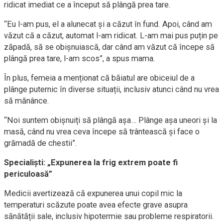
ridicat imediat ce a început să plângă prea tare.
“Eu l-am pus, el a alunecat și a căzut în fund. Apoi, când am
văzut că a căzut, automat l-am ridicat. L-am mai pus puțin pe
zăpadă, să se obișnuiască, dar când am văzut că începe să
plângă prea tare, l-am scos”, a spus mama.
În plus, femeia a menționat că băiatul are obiceiul de a
plânge puternic în diverse situații, inclusiv atunci când nu vrea
să mănânce.
“Noi suntem obișnuiți să plângă așa… Plânge așa uneori și la
masă, când nu vrea ceva începe să trântească și face o
grămadă de chestii”.
Specialiști: „Expunerea la frig extrem poate fi
periculoasă”
Medicii avertizează că expunerea unui copil mic la
temperaturi scăzute poate avea efecte grave asupra
sănătății sale, inclusiv hipotermie sau probleme respiratorii.