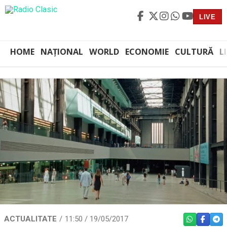
LIVE
HOME
NAȚIONAL
WORLD
ECONOMIE
CULTURĂ
L
ACTUALITATE
11:50 / 19/05/2017
WHATSAPP
FACEBO
TEL