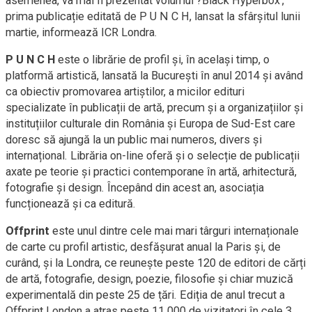
asemenea, va mai fi prezentat volumul ?Black Hyperbox',
prima publicație editată de P U N C H, lansat la sfârșitul lunii
martie, informează ICR Londra.
P U N C H
este o librărie de profil și, în același timp, o
platformă artistică, lansată la București în anul 2014 și având
ca obiectiv promovarea artiștilor, a micilor edituri
specializate în publicații de artă, precum și a organizațiilor și
instituțiilor culturale din România și Europa de Sud-Est care
doresc să ajungă la un public mai numeros, divers și
internațional. Librăria on-line oferă și o selecție de publicații
axate pe teorie și practici contemporane în artă, arhitectură,
fotografie și design. Începând din acest an, asociația
funcționează și ca editură.
Offprint
este unul dintre cele mai mari târguri internaționale
de carte cu profil artistic, desfășurat anual la Paris și, de
curând, și la Londra, ce reunește peste 120 de editori de cărți
de artă, fotografie, design, poezie, filosofie și chiar muzică
experimentală din peste 25 de țări. Ediția de anul trecut a
Offprint London a atras peste 11.000 de vizitatori în cele 3