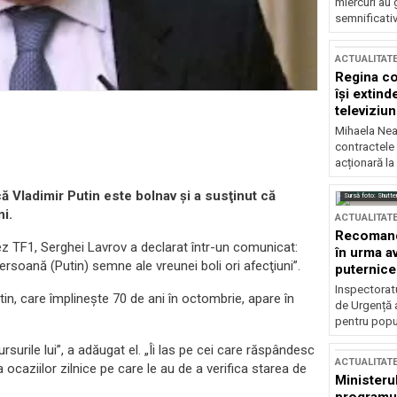
miercuri au 
semnificati
ACTUALITAT
Regina co
își extind
televiziun
Mihaela Nea
contractele 
acționară la
ă Vladimir Putin este bolnav şi a susţinut că
Sursă foto: Shutte
i.
ACTUALITAT
Recomandă
ez TF1, Serghei Lavrov a declarat într-un comunicat:
în urma av
rsoană (Putin) semne ale vreunei boli ori afecţiuni”.
puternice
Inspectoratu
tin, care împlineşte 70 de ani în octombrie, apare în
de Urgență 
pentru popula
ursurile lui”, a adăugat el. „Îi las pe cei care răspândesc
ACTUALITAT
a ocaziilor zilnice pe care le au de a verifica starea de
Ministerul