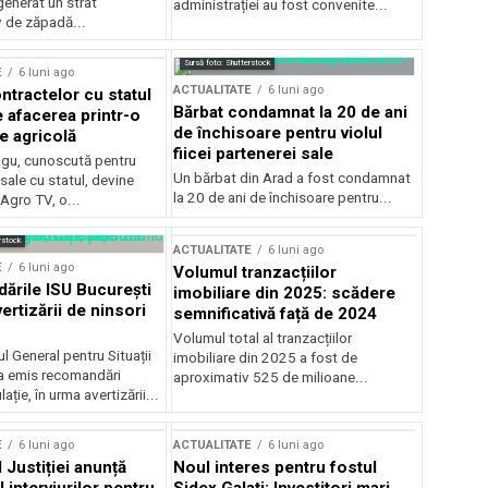
generat un strat
administrației au fost convenite...
v de zăpadă...
Sursă foto: Shutterstock
E
6 luni ago
ACTUALITATE
6 luni ago
ntractelor cu statul
Bărbat condamnat la 20 de ani
e afacerea printr-o
de închisoare pentru violul
e agricolă
fiicei partenerei sale
gu, cunoscută pentru
Un bărbat din Arad a fost condamnat
sale cu statul, devine
la 20 de ani de închisoare pentru...
 Agro TV, o...
rstock
ACTUALITATE
6 luni ago
E
6 luni ago
Volumul tranzacțiilor
rile ISU București
imobiliare din 2025: scădere
ertizării de ninsori
semnificativă față de 2024
Volumul total al tranzacțiilor
l General pentru Situații
imobiliare din 2025 a fost de
a emis recomandări
aproximativ 525 de milioane...
ție, în urma avertizării...
E
6 luni ago
ACTUALITATE
6 luni ago
 Justiției anunță
Noul interes pentru fostul