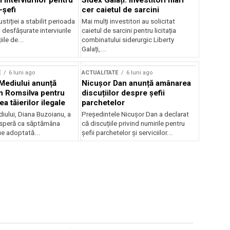
 interviurilor pentru
Sidex Galați: Investitori mari
-șefi
cer caietul de sarcini
stiției a stabilit perioada
Mai mulți investitori au solicitat
i desfășurate interviurile
caietul de sarcini pentru licitația
ile de...
combinatului siderurgic Liberty
Galați,...
E
6 luni ago
ACTUALITATE
6 luni ago
 Mediului anunță
Nicușor Dan anunță amânarea
n Romsilva pentru
discuțiilor despre șefii
 tăierilor ilegale
parchetelor
iului, Diana Buzoianu, a
Președintele Nicușor Dan a declarat
 speră ca săptămâna
că discuțiile privind numirile pentru
fie adoptată...
șefii parchetelor și serviciilor...