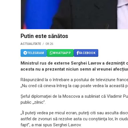
Putin este sănătos
ACTUALITATE
08:26
TELEGRAM
WHATSAPP
FACEBOOK
Ministrul rus de externe Serghei Lavrov a dezminţit c
acesta nu a prezentat niciun semn al vreunei afecțiun
Răspunzând la o întrebare a postului de televiziune franc
„Nu cred că cineva întreg la cap poate vedea la această pe
Şeful diplomaţiei de la Moscova a subliniat că Vladimir Pu
public „zilnic”.
„Îl puteţi vedea pe micul ecran, puteţi citi sau asculta disc
astfel de zvonuri să rezolve asta cu conştiinţa lor, în ciud
fapt”, a mai spus Serghei Lavrov.