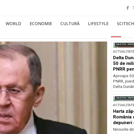
WORLD
ECONOMIE
CULTURĂ
LIFESTYLE
SCITECH
Sursă foto: Shutte
ACTUALITAT
Delta Dun
50 de mil
PNRR pen
esențiale
Aproape 50 
PNRR, pierdu
Delta Dunării
Sursă foto: Shutte
ACTUALITAT
Harta zăp
România c
depuneri 
Ninsorile di