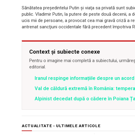
Sănătatea preşedintelui Putin şi viaţa sa privată sunt sub
public. Vladimir Putin, la putere de peste două decenii, a 
ucis mii de persoane, a provocat cea mai gravă criză a ref
antrenat sancţiuni occidentale fără precedent împotriva R
Context și subiecte conexe
Pentru o imagine mai completă a subiectului, urmărește
editorial.
Iranul respinge informațiile despre un aco
Val de căldură extremă în România: temperat
Alpinist decedat după o cădere în Poiana Țapu
ACTUALITATE - ULTIMELE ARTICOLE