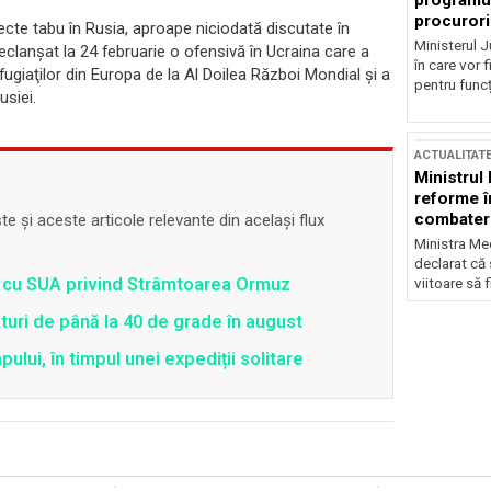
programul
procurori
iecte tabu în Rusia, aproape niciodată discutate în
Ministerul Ju
declanşat la 24 februarie o ofensivă în Ucraina care a
în care vor f
ugiaţilor din Europa de la Al Doilea Război Mondial şi a
pentru funcți
usiei.
ACTUALITAT
Ministrul
reforme î
combaterea
 și aceste articole relevante din același flux
Ministra Med
declarat că
rd cu SUA privind Strâmtoarea Ormuz
viitoare să 
uri de până la 40 de grade în august
lui, în timpul unei expediții solitare