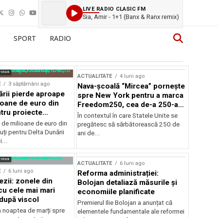
LIVE RADIO CLASIC FM
Sia, Amir - 1+1 (Banx & Ranx remix)
SPORT
RADIO
rstock
ACTUALITATE
4 luni ago
E
3 săptămâni ago
Nava-școală “Mircea” pornește
ării pierde aproape
spre New York pentru a marca
ioane de euro din
Freedom250, cea de-a 250-a
tru proiecte
aniversare a Statelor Unite
În contextul în care Statele Unite se
de milioane de euro din
pregătesc să sărbătorească 250 de
ți pentru Delta Dunării
ani de...
...
rstock
ACTUALITATE
6 luni ago
E
6 luni ago
Reforma administrației:
ezii: zonele din
Bolojan detaliază măsurile și
u cele mai mari
economiile planificate
după viscol
Premierul Ilie Bolojan a anunțat că
n noaptea de marți spre
elementele fundamentale ale reformei