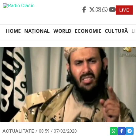
LIVE
HOME
NAȚIONAL
WORLD
ECONOMIE
CULTURĂ
L
ACTUALITATE
08:59 / 07/02/2020
WHATSAPP
FACEBO
TEL