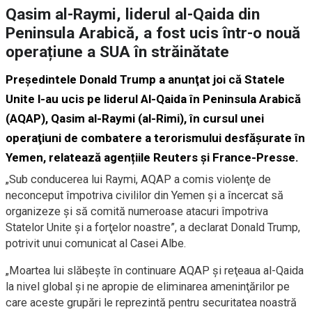
Qasim al-Raymi, liderul al-Qaida din
Peninsula Arabică, a fost ucis într-o nouă
operațiune a SUA în străinătate
Preşedintele Donald Trump a anunţat joi că Statele
Unite l-au ucis pe liderul Al-Qaida în Peninsula Arabică
(AQAP), Qasim al-Raymi (al-Rimi), în cursul unei
operaţiuni de combatere a terorismului desfășurate în
Yemen, relatează agențiile Reuters și France-Presse.
„Sub conducerea lui Raymi, AQAP a comis violenţe de
neconceput împotriva civililor din Yemen şi a încercat să
organizeze şi să comită numeroase atacuri împotriva
Statelor Unite şi a forţelor noastre”, a declarat Donald Trump,
potrivit unui comunicat al Casei Albe.
„Moartea lui slăbeşte în continuare AQAP şi reţeaua al-Qaida
la nivel global şi ne apropie de eliminarea ameninţărilor pe
care aceste grupări le reprezintă pentru securitatea noastră