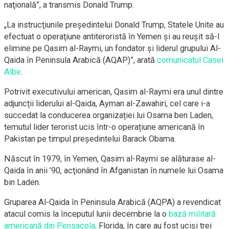
naţională”, a transmis Donald Trump.
„La instrucţiunile preşedintelui Donald Trump, Statele Unite au
efectuat o operaţiune antiteroristă în Yemen şi au reuşit să-l
elimine pe Qasim al-Raymi, un fondator şi liderul grupului Al-
Qaida în Peninsula Arabică (AQAP)”, arată
comunicatul Casei
Albe
.
Potrivit executivului american, Qasim al-Raymi era unul dintre
adjuncții liderului al-Qaida, Ayman al-Zawahiri, cel care i-a
succedat la conducerea organizației lui Osama ben Laden,
temutul lider terorist ucis într-o operațiune americană în
Pakistan pe timpul președintelui Barack Obama.
Născut în 1979, în Yemen, Qasim al-Raymi se alăturase al-
Qaida în anii ’90, acţionând în Afganistan în numele lui Osama
bin Laden.
Gruparea Al-Qaida în Peninsula Arabică (AQPA) a revendicat
atacul comis la începutul lunii decembrie la o
bază militară
americană din Pensacola,
Florida, în care au fost ucişi trei