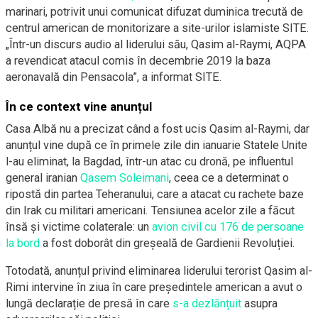
marinari, potrivit unui comunicat difuzat duminica trecută de
centrul american de monitorizare a site-urilor islamiste SITE.
„Într-un discurs audio al liderului său, Qasim al-Raymi, AQPA
a revendicat atacul comis în decembrie 2019 la baza
aeronavală din Pensacola”, a informat SITE.
În ce context vine anunțul
Casa Albă nu a precizat când a fost ucis Qasim al-Raymi, dar
anunțul vine după ce în primele zile din ianuarie Statele Unite
l-au eliminat, la Bagdad, într-un atac cu dronă, pe influentul
general iranian
Qasem Soleimani
, ceea ce a determinat o
ripostă din partea Teheranului, care a atacat cu rachete baze
din Irak cu militari americani. Tensiunea acelor zile a făcut
însă și victime colaterale: un
avion civil cu 176 de persoane
la bord
a fost doborât din greșeală de Gardienii Revoluției.
Totodată, anunțul privind eliminarea liderului terorist Qasim al-
Rimi intervine în ziua în care președintele american a avut o
lungă declarație de presă în care
s-a dezlănțuit
asupra