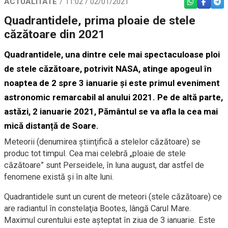
ACTUALITATE
11:02 / 02/01/2021
WHATSAPP
FACEBO
TEL
Quadrantidele, prima ploaie de stele
căzătoare din 2021
Quadrantidele, una dintre cele mai spectaculoase ploi
de stele căzătoare, potrivit NASA, atinge apogeul în
noaptea de 2 spre 3 ianuarie și este primul eveniment
astronomic remarcabil al anului 2021. Pe de altă parte,
astăzi, 2 ianuarie 2021, Pământul se va afla la cea mai
mică distanță de Soare.
Meteorii (denumirea ştiinţifică a stelelor căzătoare) se
produc tot timpul. Cea mai celebră „ploaie de stele
căzătoare” sunt Perseidele, în luna august, dar astfel de
fenomene există și în alte luni.
Quadrantidele sunt un curent de meteori (stele căzătoare) ce
are radiantul în constelaţia Bootes, lângă Carul Mare.
Maximul curentului este așteptat în ziua de 3 ianuarie. Este