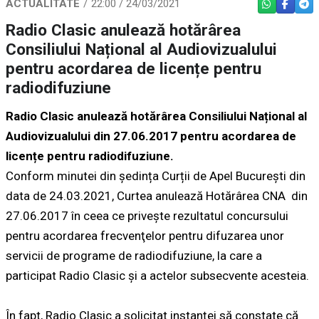
ACTUALITATE
22:00 / 24/03/2021
WHATSAPP
FACEBO
TEL
Radio Clasic anulează hotărârea
Consiliului Național al Audiovizualului
pentru acordarea de licențe pentru
radiodifuziune
Radio Clasic anulează hotărârea Consiliului Național al
Audiovizualului din 27.06.2017 pentru acordarea de
licențe pentru radiodifuziune.
Conform minutei din ședința Curții de Apel București din
data de 24.03.2021, Curtea anulează Hotărârea CNA
din
27.06.2017 în ceea ce priveşte rezultatul concursului
pentru acordarea frecvenţelor pentru difuzarea unor
servicii de programe de radiodifuziune, la care a
participat Radio Clasic şi a actelor subsecvente acesteia.
În fapt, Radio Clasic a solicitat instanței să constate că