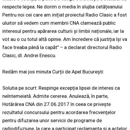
respecte legea. Ne dorim o media în slujba cetățeanului
Pentru noi cei care am inițiat proiectul Radio Clasic a fost
uluitor să vedem cum membrii CNA clamează public
interesul pentru apărarea culturii și limbii naționale, iar la
vot au o cu totul altă opinie. Am încredere că justiția își va
face treaba până la capăt” – a declarat directorul Radio
Clasic, dl. Andrei Enescu.
Redăm mai jos minuta Curții de Apel București:
Solutia pe scurt: Respinge excepţia lipsei de interes ca
neîntemeiată. Admite cererea. Anulează, în parte,
Hotărârea CNA din 27.06.2017 în ceea ce priveşte
rezultatul concursului pentru acordarea frecvenţelor
pentru difuzarea unor servicii de programe de
radiodifuziune, la care a participat reclamanta şi a actelor