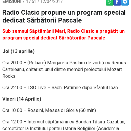
EMISIUNI
17:51 / 12/04/2017
WHATSAPP
FACEBO
TEL
Radio Clasic propune un program special
dedicat Sărbătorii Pascale
Sub semnul Săptăm
â
nii Mari, Radio Clasic a pregătit un
program special dedicat Sărbătorilor Pascale
Joi (13 aprilie)
Ora 20.00 – (Reluare) Margareta Pâslaru de vorbă cu Remus
Carteleanu, chitarist, unul dintre membri proiectului Mozart
Rocks.
Ora 22.00 – LSO Live – Bach, Patimile după Sfântul Ioan
Vineri (14 Aprilie)
Ora 10.00 – Rossini, Messa di Gloria (60 min)
Ora 12.00 – Interviul săptămânii cu Bogdan Tătaru-Cazaban,
cercetător la Institutul pentru Istoria Religiilor (Academia