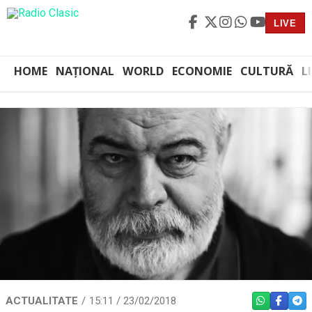
LIVE
HOME
NAȚIONAL
WORLD
ECONOMIE
CULTURĂ
L
ACTUALITATE
15:11 / 23/02/2018
WHATSAPP
FACEBO
TEL