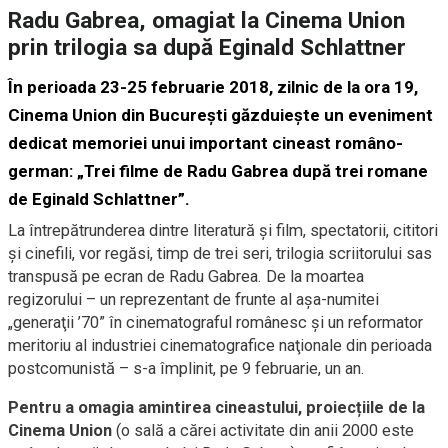
Radu Gabrea, omagiat la Cinema Union
prin trilogia sa după Eginald Schlattner
În perioada 23-25 februarie 2018, zilnic de la ora 19,
Cinema Union din București găzduiește un eveniment
dedicat memoriei unui important cineast româno-
german: „Trei filme de Radu Gabrea după trei romane
de Eginald Schlattner”.
La întrepătrunderea dintre literatură și film, spectatorii, cititori
și cinefili, vor regăsi, timp de trei seri, trilogia scriitorului sas
transpusă pe ecran de Radu Gabrea. De la moartea
regizorului – un reprezentant de frunte al aşa-numitei
„generaţii ’70” în cinematograful românesc şi un reformator
meritoriu al industriei cinematografice naţionale din perioada
postcomunistă – s-a împlinit, pe 9 februarie, un an.
Pentru a omagia amintirea cineastului, proiecțiile de la
Cinema Union
(o sală a cărei activitate din anii 2000 este