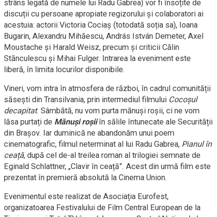
strâns legată de numele lui Radu Gabrea) vor fi însoțite de
discuții cu persoane apropiate regizorului și colaboratori ai
acestuia: actorii Victoria Cociaș (totodată soția sa), Ioana
Bugarin, Alexandru Mihăescu, András István Demeter, Axel
Moustache și Harald Weisz, precum și criticii Călin
Stănculescu și Mihai Fulger. Intrarea la eveniment este
liberă, în limita locurilor disponibile.
Vineri, vom intra în atmosfera de război, în cadrul comunității
săsești din Transilvania, prin intermediul filmului
Cocoșul
decapitat
. Sâmbătă, nu vom purta mănuși roșii, ci ne vom
lăsa purtați de
Mănuși roșii
în sălile întunecate ale Securității
din Brașov. Iar duminică ne abandonăm unui poem
cinematografic, filmul neterminat al lui Radu Gabrea,
Pianul în
ceață
, după cel de-al treilea roman al trilogiei semnate de
Eginald Schlattner, „Clavir în ceață”. Acest din urmă film este
prezentat în premieră absolută la Cinema Union.
Evenimentul este realizat de Asociația Eurofest,
organizatoarea Festivalului de Film Central European de la