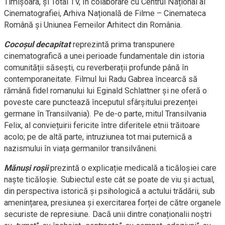
Timișoara, și Total TV, în colaborare cu Centrul Național al
Cinematografiei, Arhiva Națională de Filme – Cinemateca
Română și Uniunea Femeilor Arhitect din România.
Cocoșul decapitat
reprezintă prima transpunere
cinematografică a unei perioade fundamentale din istoria
comunității săsești, cu reverberații profunde până în
contemporaneitate. Filmul lui Radu Gabrea încearcă să
rămână fidel romanului lui Eginald Schlattner și ne oferă o
poveste care punctează începutul sfârșitului prezenței
germane în Transilvania). Pe de-o parte, mitul Transilvania
Felix, al conviețuirii fericite între diferitele etnii trăitoare
acolo; pe de altă parte, intruziunea tot mai puternică a
nazismului în viața germanilor transilvăneni.
Mănuși roșii
prezintă o explicație medicală a ticăloșiei care
naște ticăloșie. Subiectul este cât se poate de viu și actual,
din perspectiva istorică și psihologică a actului trădării, sub
amenințarea, presiunea și exercitarea forței de către organele
securiste de represiune. Dacă unii dintre conaționalii noștri