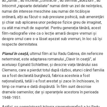
au „turnat”, au încheiat „contracte”, au semnat „adeziuni”, au
întocmit „rapoarte detaliate” numai dintr-un zel de neînțeles,
numai din interese meschine sau numai din ticăloșie
ordinară, alții au făcut-o sub presiune psihică, sub amenințări
și chiar sub aplicarea unor pedepse fizice greu de imaginat,
cu atât mai mult de suportat. Pentru generația tânără, acest
film-radiografie vine ca o lecție amară despre vremuri și
despre omul care s-a lăsat așezat sub vremuri, în loc să își
respecte demnitatea.
Pianul în ceață
,
ultimul film al lui Radu Gabrea, din nefericire
neterminat, este adaptarea romanului „Clavir în ceață”, al
aceluiași Eginald Schlattner, și descrie viața tânărului sas
Clemens, care a pierdut totul după război, atunci când familia
sa a fost declarată burgheză, fabrica acesteia a fost
naționalizată, tatăl i-a fost arestat și zace în închisoare, în
timp ce mama e dată dispărută. În film sunt descrise
dramele oamenilor, dar și speranțele acestora în perioada
1948-1951.
Astfel, se completează trilogia cinematografică a lui Radu