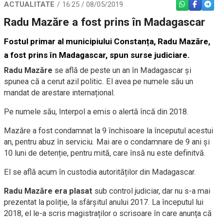
ACTUALITATE
16:25 / 08/05/2019
WHATSAPP
FACEBO
TEL
Radu Mazăre a fost prins în Madagascar
Fostul primar al municipiului Constanța, Radu Mazăre,
a fost prins în Madagascar, spun surse judiciare.
Radu Mazăre
se află de peste un an în Madagascar și
spunea că a cerut azil politic. El avea pe numele său un
mandat de arestare internațional.
Pe numele său, Interpol a emis o alertă încă din 2018.
Mazăre a fost condamnat la 9 închisoare la începutul acestui
an, pentru abuz în serviciu. Mai are o condamnare de 9 ani și
10 luni de detenție, pentru mită, care însă nu este definitvă.
El se află acum în custodia autorităților din Madagascar.
Radu Mazăre era plasat
sub control judiciar, dar nu s-a mai
prezentat la poliție, la sfârșitul anului 2017. La începutul lui
2018, el le-a scris magistraților o scrisoare în care anunța că