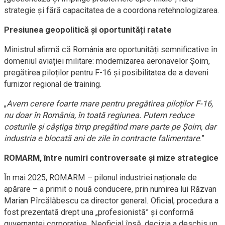
strategie și fără capacitatea de a coordona retehnologizarea.
Presiunea geopolitică și oportunități ratate
Ministrul afirmă că România are oportunități semnificative în
domeniul aviației militare: modernizarea aeronavelor Șoim,
pregătirea piloților pentru F-16 și posibilitatea de a deveni
furnizor regional de training.
„
Avem cerere foarte mare pentru pregătirea piloților F-16,
nu doar în România, în toată regiunea. Putem reduce
costurile și câștiga timp pregătind mare parte pe Șoim, dar
industria e blocată ani de zile în contracte falimentare
.”
ROMARM, între numiri controversate și mize strategice
În mai 2025, ROMARM – pilonul industriei naționale de
apărare – a primit o nouă conducere, prin numirea lui Răzvan
Marian Pîrcălăbescu ca director general. Oficial, procedura a
fost prezentată drept una „profesionistă” și conformă
guvernanței corporative. Neoficial însă, decizia a deschis un