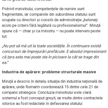
Potrivit ministrului, competențele de numire sunt
fragmentate, iar companiile din subordinea statului sunt
ocupate cu directori și consilii de administrație „betonați
acolo pe criterii fără legătură cu profesionalismul”. Miruță
spune că — chiar și ca ministru — nu poate interveni peste
tot:
„
Nu pot să mă uit la toate societățile. În continuare există
concursuri de împrejurări prefăcute. E absolut impresionant
că țara asta mai poate sta în picioare la cât se trage din
ea.
”
Industria de apărare: probleme structurale masive
Miruță a descris în detaliu situația din industria națională de
apărare, unde Romarm coordonează 15 dintre cele 21 de
companii strategice. Concluzia ministrului este clară:
sistemul a fost conceput greșit, iar multe dintre contractele
istorice au fost redactate în defavoarea statului.