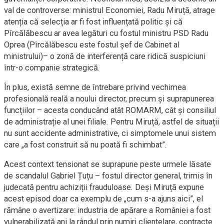
val de controverse: ministrul Economiei, Radu Miruță, atrage
atenția că selecția ar fi fost influențată politic și că
Pîrcălăbescu ar avea legături cu fostul ministru PSD Radu
Oprea (Pîrcălăbescu este fostul șef de Cabinet al
ministrului)– o zonă de interferență care ridică suspiciuni
într-o companie strategică.
În plus, există semne de întrebare privind vechimea
profesională reală a noului director, precum și suprapunerea
funcțiilor – acesta conducând atât ROMARM, cât și consiliul
de administrație al unei filiale. Pentru Miruță, astfel de situații
nu sunt accidente administrative, ci simptomele unui sistem
care „a fost construit să nu poată fi schimbat”.
Acest context tensionat se suprapune peste urmele lăsate
de scandalul Gabriel Țuțu – fostul director general, trimis în
judecată pentru achiziții frauduloase. Deși Miruță expune
acest episod doar ca exemplu de „cum s-a ajuns aici”, el
rămâne o avertizare: industria de apărare a României a fost
vulnerabilizată ani la rândul prin numiri clientelare, contracte