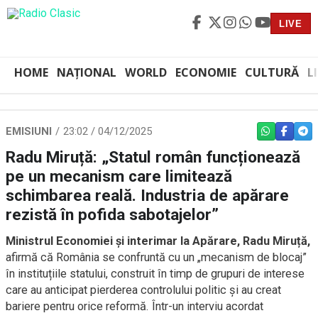
LIVE
HOME
NAȚIONAL
WORLD
ECONOMIE
CULTURĂ
L
EMISIUNI
23:02 / 04/12/2025
WHATSAPP
FACEBO
TEL
Radu Miruță: „Statul român funcționează
pe un mecanism care limitează
schimbarea reală. Industria de apărare
rezistă în pofida sabotajelor”
Ministrul Economiei și interimar la Apărare, Radu Miruță,
afirmă că România se confruntă cu un „mecanism de blocaj”
în instituțiile statului, construit în timp de grupuri de interese
care au anticipat pierderea controlului politic și au creat
bariere pentru orice reformă. Într-un interviu acordat