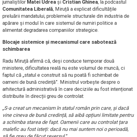
jurnaliștilor
Matei Udrea
și
Cristian Ghinea
, la podcastul
Comunitatea Liberală
, Miruță a explicat dificultățile
preluării mandatului, problemele structurale din industria de
apărare și modul în care sistemul de numiri politice a
alimentat degradarea companiilor strategice.
Blocaje sistemice și mecanismul care sabotează
schimbarea
Radu Miruță afirmă că, deși conduce temporar două
ministere, dificultatea reală nu este volumul de muncă, ci
faptul că „statul e construit să nu poată fi schimbat de
oameni de bună credință”. Ministrul vorbește despre o
arhitectură administrativă în care deciziile au fost intenționat
distribuite în direcții greu de controlat:
„
S-a creat un mecanism în statul român prin care, și dacă
vine cineva de bună credință, să aibă opțiuni limitate pentru
a schimba starea de fapt. Oamenii care au controlat țara
malefic au fost isteți: dacă nu mai suntem noi o perioadă,
să fie greu de făcut reversul.
”