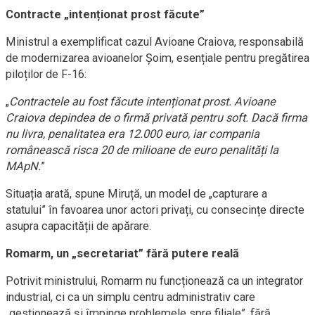
Contracte „intenționat prost făcute”
Ministrul a exemplificat cazul Avioane Craiova, responsabilă
de modernizarea avioanelor Șoim, esențiale pentru pregătirea
piloților de F-16:
„
Contractele au fost făcute intenționat prost. Avioane
Craiova depindea de o firmă privată pentru soft. Dacă firma
nu livra, penalitatea era 12.000 euro, iar compania
românească risca 20 de milioane de euro penalități la
MApN.
”
Situația arată, spune Miruță, un model de „capturare a
statului” în favoarea unor actori privați, cu consecințe directe
asupra capacității de apărare.
Romarm, un „secretariat” fără putere reală
Potrivit ministrului, Romarm nu funcționează ca un integrator
industrial, ci ca un simplu centru administrativ care
„gestionează și împinge problemele spre filiale”, fără