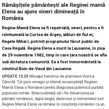
Rămășițele pământești ale Reginei mamă
Elena au ajuns vineri dimineață în
România
Regina-Mamă Elena va fi repatriată, vineri, pentru a fi
reînhumată la Curtea de Argeș, alături de fiul ei,
Regele Mihai I, potrivit programului făcut public de
Casa Regală. Regina Elena a murit la Lausanne, în ziua
de 29 noiembrie 1982, timp în care țara noastră se afla
sub dictatura comunistă. Ea a fost înmormântată la
cimitirul Boix-de-Vaud din Lausanne.
UPDATE 13.33
Mesajul transmis de premierul Viorica
Dăncilă: ”Un pios omagiu și eternă recunoștință Reginei-
Mamă Elena a României pentru dragostea puternică purtată
poporului român. Binecuvântată să-i fie întoarcerea pe
pământ românesc, după lungul, durerosul și nemeritatul exil.
Regina-Mamă Elena va rămâne în conștiința românilor ca un