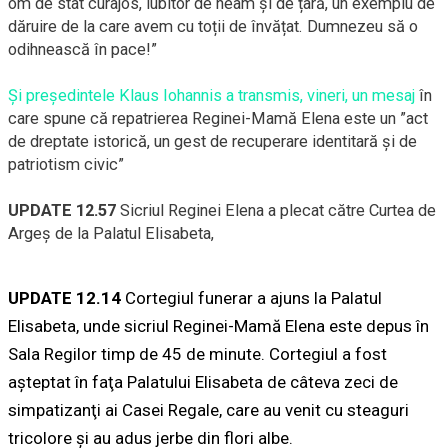
om de stat curajos, iubitor de neam și de țară, un exemplu de
dăruire de la care avem cu toții de învățat. Dumnezeu să o
odihnească în pace!”
Și președintele Klaus Iohannis a transmis, vineri, un mesaj
în
care spune că repatrierea Reginei-Mamă Elena este un ”act
de dreptate istorică, un gest de recuperare identitară și de
patriotism civic”
UPDATE 12.57
Sicriul Reginei Elena a plecat către Curtea de
Argeș de la Palatul Elisabeta,
UPDATE 12.14
Cortegiul funerar a ajuns la Palatul
Elisabeta, unde sicriul Reginei-Mamă Elena este depus în
Sala Regilor timp de 45 de minute. Cortegiul a fost
aşteptat în faţa Palatului Elisabeta de câteva zeci de
simpatizanţi ai Casei Regale, care au venit cu steaguri
tricolore și au adus jerbe din flori albe.