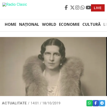
LIVE
HOME
NAȚIONAL
WORLD
ECONOMIE
CULTURĂ
L
ACTUALITATE
14:01 / 18/10/2019
WHATSAPP
FACEBO
TEL