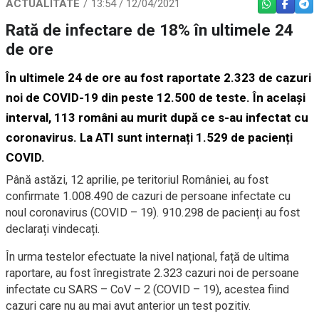
ACTUALITATE
13:54 / 12/04/2021
WHATSAPP
FACEBO
TEL
Rată de infectare de 18% în ultimele 24
de ore
În ultimele 24 de ore au fost raportate
2.323
de cazuri
noi de COVID-19 din peste 12.500 de teste. În același
interval,
113
români au murit după ce s-au infectat cu
coronavirus. La ATI sunt internați
1.529
de pacienți
COVID
.
Până astăzi, 12 aprilie, pe teritoriul României, au fost
confirmate 1.008.490 de cazuri de persoane infectate cu
noul coronavirus (COVID – 19).
910.298 de pacienți au fost
declarați vindecați.
În urma testelor efectuate la nivel național, față de ultima
raportare, au fost înregistrate 2.323 cazuri noi de persoane
infectate cu SARS – CoV – 2 (COVID – 19), acestea fiind
cazuri care nu au mai avut anterior un test pozitiv.