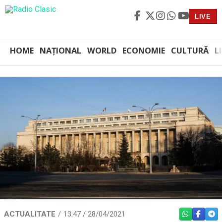
LIVE
HOME
NAȚIONAL
WORLD
ECONOMIE
CULTURĂ
L
ACTUALITATE
13:47 / 28/04/2021
WHATSAPP
FACEBO
TEL