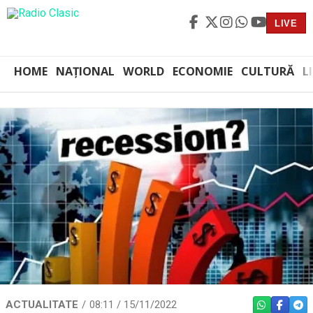
LIVE
HOME
NAȚIONAL
WORLD
ECONOMIE
CULTURĂ
L
ACTUALITATE
08:11 / 15/11/2022
WHATSAPP
FACEBO
TEL