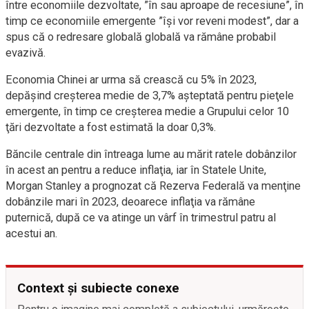
între economiile dezvoltate, ”în sau aproape de recesiune”, în
timp ce economiile emergente ”îşi vor reveni modest”, dar a
spus că o redresare globală globală va rămâne probabil
evazivă.
Economia Chinei ar urma să crească cu 5% în 2023,
depăşind creşterea medie de 3,7% aşteptată pentru pieţele
emergente, în timp ce creşterea medie a Grupului celor 10
ţări dezvoltate a fost estimată la doar 0,3%.
Băncile centrale din întreaga lume au mărit ratele dobânzilor
în acest an pentru a reduce inflaţia, iar în Statele Unite,
Morgan Stanley a prognozat că Rezerva Federală va menţine
dobânzile mari în 2023, deoarece inflaţia va rămâne
puternică, după ce va atinge un vârf în trimestrul patru al
acestui an.
Context și subiecte conexe