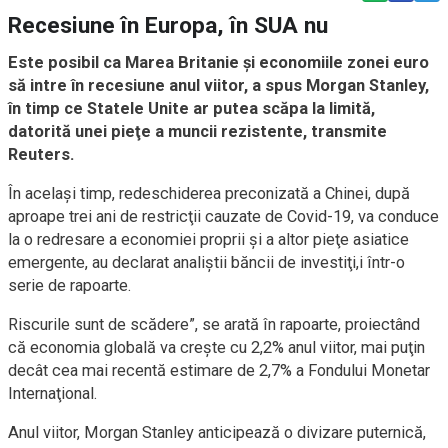
Recesiune în Europa, în SUA nu
Este posibil ca Marea Britanie şi economiile zonei euro
să intre în recesiune anul viitor, a spus Morgan Stanley,
în timp ce Statele Unite ar putea scăpa la limită,
datorită unei pieţe a muncii rezistente, transmite
Reuters.
În acelaşi timp, redeschiderea preconizată a Chinei, după
aproape trei ani de restricţii cauzate de Covid-19, va conduce
la o redresare a economiei proprii şi a altor pieţe asiatice
emergente, au declarat analiştii băncii de investiţi,i într-o
serie de rapoarte.
Riscurile sunt de scădere”, se arată în rapoarte, proiectând
că economia globală va creşte cu 2,2% anul viitor, mai puţin
decât cea mai recentă estimare de 2,7% a Fondului Monetar
Internaţional.
Anul viitor, Morgan Stanley anticipează o divizare puternică,